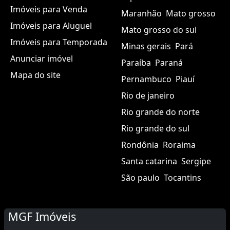
Contato
Acre
Alagoas
Amapá
Sobre nós
Amazonas
Bahia
Ceará
Distrito federal
Encontre
Espírito santo
Goiás
Imóveis para Venda
Maranhão
Mato grosso
Imóveis para Aluguel
Mato grosso do sul
Imóveis para Temporada
Minas gerais
Pará
Anunciar imóvel
Paraíba
Paraná
Mapa do site
Pernambuco
Piauí
Rio de janeiro
Rio grande do norte
Rio grande do sul
Rondônia
Roraima
Santa catarina
Sergipe