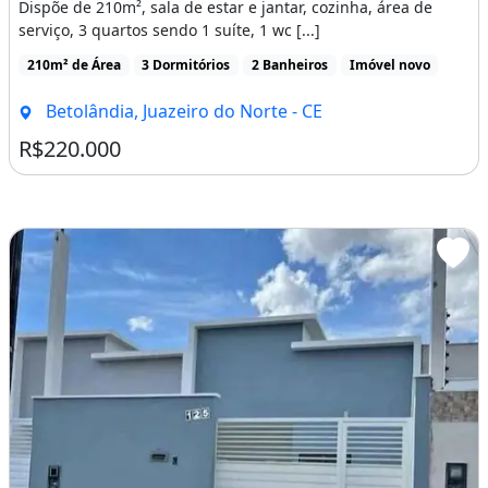
Imagem: Casa com 3 Dormitórios À Venda por R$
Casa
Venda
Casa com 3 Dormitórios À Venda por R$ 220.000,00 - Betolândia - Juazeiro do Norte/Ce
Dispõe de 210m², sala de estar e jantar, cozinha, área de
serviço, 3 quartos sendo 1 suíte, 1 wc [...]
210m² de Área
3 Dormitórios
2 Banheiros
Imóvel novo
Betolândia, Juazeiro do Norte - CE
R$220.000