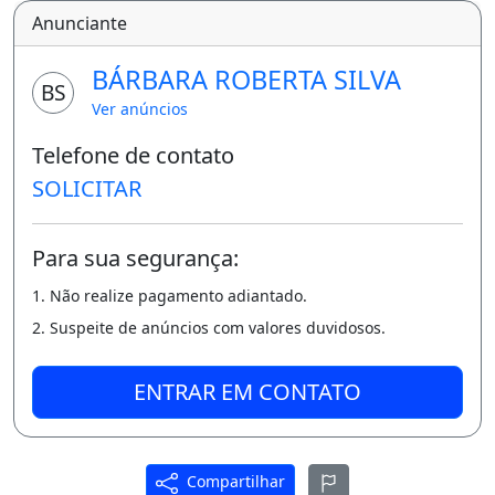
autofinanciamento ou a vista.
Mais informações
8.8.9.9.4.4.8.8.0.6.
Anunciante
Varanda
BÁRBARA ROBERTA SILVA
BS
Ver anúncios
Telefone de contato
SOLICITAR
Para sua segurança:
1. Não realize pagamento adiantado.
2. Suspeite de anúncios com valores duvidosos.