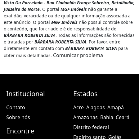
ATENÇÃO:
As informações presentes nesta página de internet
fazem parte do anúncio publicitário
#302526033 - 11- Imóvel a
Vista Ou Parcelado - Rua Clodoaldo França Sobreira, Betolândia,
Juazeiro do Norte
. O portal
MGF Imóveis
não garante a
exatidão, veracidade ou de qualquer informação associada a
este anúncio. O portal
MGF Imóveis
não possui controle sobre
o conteúdo, que foi criado e é de responsabilidade de
BÁRBARA ROBERTA SILVA
. Todas as informações são fornecidas
e tratadas por
BÁRBARA ROBERTA SILVA
. Por favor, entre
diretamente em contato com
BÁRBARA ROBERTA SILVA
para
Comunicar problema
obter mais detalhadas.
Institucional
Estados