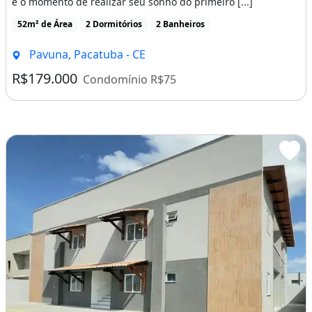
é o momento de realizar seu sonho do primeiro [...]
52m² de Área
2 Dormitórios
2 Banheiros
Não desista dos seus sonhos
Pavuna, Pacatuba - CE
Churrasqueira
Área de serviço
R$179.000
Condomínio R$75