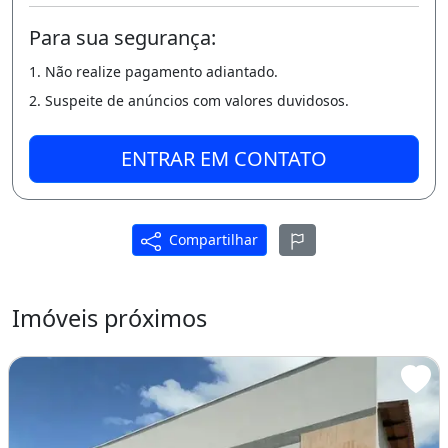
.
Para sua segurança:
Area de Serviço;
1. Não realize pagamento adiantado.
.
2. Suspeite de anúncios com valores duvidosos.
Deck;
ENTRAR EM CONTATO
.
Churrasqueira;
Compartilhar
.
Cerca Eletrica;
Imóveis próximos
.
Interfones;
Diferenciais: