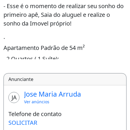
- Esse é o momento de realizar seu sonho do
primeiro apê, Saia do aluguel e realize o
sonho da Imovel próprio!
.
Apartamento Padrão de 54 m²
. 2 Quartos ( 1 Suíte);
.
Anunciante
Banheiro Social;
.
Jose Maria Arruda
JA
Sala de Estar / Jantar;
Ver anúncios
.
Telefone de contato
SOLICITAR
Cozinha Americana;