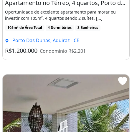
Características do apartamento:
Apartamento no Térreo, 4 quartos, Porto das Dunas, mobiliado
Armários Embutidos
Oportunidade de excelente apartamento para morar ou
investir com 105m², 4 quartos sendo 2 suítes, [...]
Espaço Gourmet
Interfone
105m² de Área Total
4 Dormitórios
3 Banheiros
Sacada / Varanda
Porto Das Dunas, Aquiraz - CE
Academia
R$1.200.000
Condomínio R$2.201
Elevador
Piscina
Quadra Poliesportiva
Recepção
Sauna
Spa
Rua Asfaltada
Área De Lazer
Escada