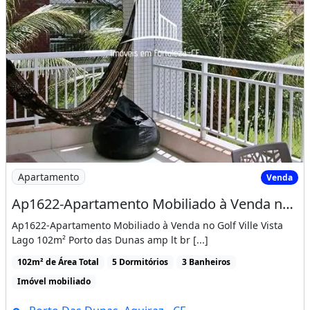
Mobiliado
Imóvel mobiliado
Churrasqueira
Guarda roupa
Piscina
Varanda
Imagem: Ap1622-Apartamento Mobiliado à Venda no
Apartamento
Venda
Ap1622-Apartamento Mobiliado à Venda no Golf Ville Vista Lago 102m²
Ap1622-Apartamento Mobiliado à Venda no Golf Ville Vista
Lago 102m² Porto das Dunas amp lt br [...]
102m² de Área Total
5 Dormitórios
3 Banheiros
Imóvel mobiliado