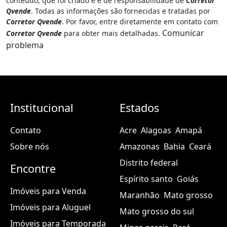
conteúdo, que foi criado e é de responsabilidade de
Corretor
Qvende
. Todas as informações são fornecidas e tratadas por
Corretor Qvende
. Por favor, entre diretamente em contato com
Comunicar
Corretor Qvende
para obter mais detalhadas.
problema
Institucional
Estados
Contato
Acre
Alagoas
Amapá
Sobre nós
Amazonas
Bahia
Ceará
Distrito federal
Encontre
Espírito santo
Goiás
Imóveis para Venda
Maranhão
Mato grosso
Imóveis para Aluguel
Mato grosso do sul
Imóveis para Temporada