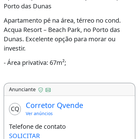
Porto das Dunas
Apartamento pé na área, térreo no cond.
Acqua Resort – Beach Park, no Porto das
Dunas. Excelente opção para morar ou
investir.
- Área privativa: 67m²;
- Térreo e nascente;
- Acesso direto à praia.
Anunciante
- Varanda ampla;
Corretor Qvende
CQ
- 2 quartos, sendo 1 suíte;
Ver anúncios
- 1 banheiro social;
Telefone de contato
- Cozinha americana;
SOLICITAR