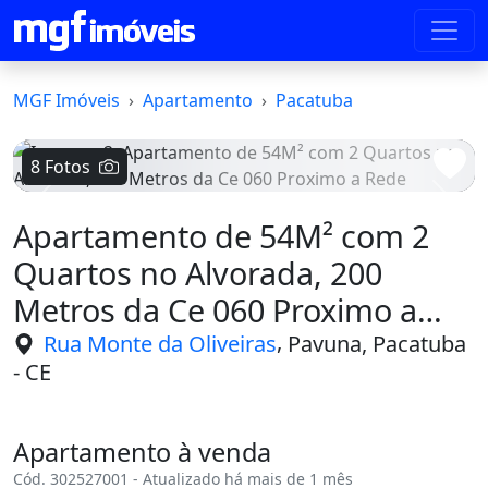
MGF Imóveis
Apartamento
Pacatuba
8 Fotos
Voltar
Avanç
Apartamento de 54M² com 2
Quartos no Alvorada, 200
Metros da Ce 060 Proximo a
Rede
,
Rua Monte da Oliveiras
Pavuna, Pacatuba
- CE
Apartamento à venda
Cód. 302527001 - Atualizado há mais de 1 mês