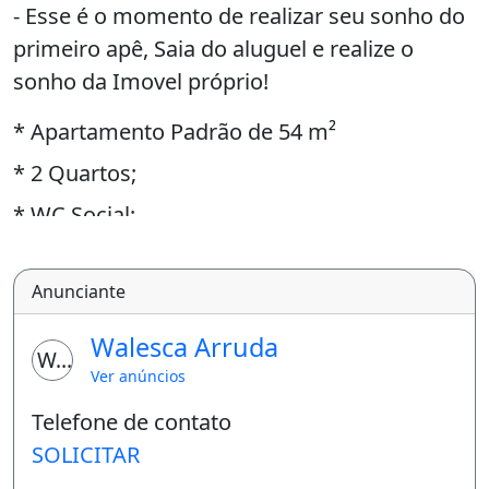
- Esse é o momento de realizar seu sonho do
primeiro apê, Saia do aluguel e realize o
sonho da Imovel próprio!
* Apartamento Padrão de 54 m²
* 2 Quartos;
* WC Social;
* Sala de Estar / Jantar;
Anunciante
* Cozinha Americana;
* Area de Serviço;
Walesca Arruda
WA
* Deck;
Ver anúncios
* Churrasqueira;
Telefone de contato
SOLICITAR
* Cerca Eletrica;