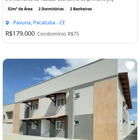
_______________________________________________
52m² de Área
2 Dormitórios
2 Banheiros
__________________
Pavuna, Pacatuba - CE
:1UIDTLC
R$179.000
Condomínio R$75
Churrasqueira
Área de serviço