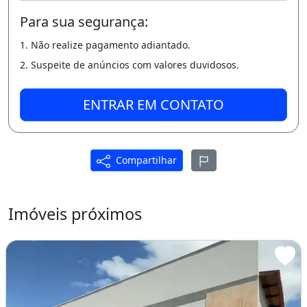
* Interfones;
Para sua segurança:
Diferenciais:
1. Não realize pagamento adiantado.
2. Suspeite de anúncios com valores duvidosos.
* 2 Quarteirões da CE 060;
* 7 Minutos do Centro de Maracanaú;
ENTRAR EM CONTATO
* Proximo a Parada de Onibus;
* Supermercados ( Mix Matheus, Assai e
Compartilhar
Atacadão );
* Farmacia;
Imóveis próximos
* Posto de Saude;
* Escolas;
* Apenas R$ 158.000,00