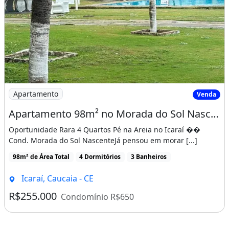
Imagem: Apartamento 98m² no Morada do Sol Nascente
Apartamento
Venda
Apartamento 98m² no Morada do Sol Nascente 4 Quartos, 2 Vagas e Pé na Areia
Oportunidade Rara 4 Quartos Pé na Areia no Icaraí ��
Cond. Morada do Sol NascenteJá pensou em morar [...]
98m² de Área Total
4 Dormitórios
3 Banheiros
Icaraí, Caucaia - CE
R$255.000
Condomínio R$650