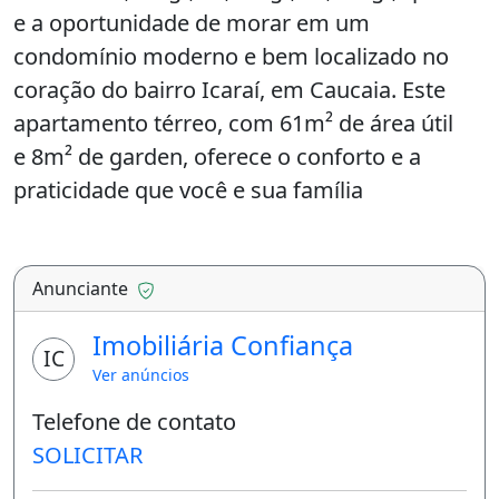
e a oportunidade de morar em um
condomínio moderno e bem localizado no
coração do bairro Icaraí, em Caucaia. Este
apartamento térreo, com 61m² de área útil
e 8m² de garden, oferece o conforto e a
praticidade que você e sua família
merecem.&lt;br&gt;&lt;br&gt;&lt;b&gt;Caract
erísticas do
Imóvel:&lt;/b&gt;&lt;br&gt;&bull;Sala de
Anunciante
Estar/Jantar ampla e
Imobiliária Confiança
iluminada&lt;br&gt;&bull;Varanda aconchega
IC
Ver anúncios
nte&lt;br&gt;&bull;02 Quartos, sendo 01
Telefone de contato
suíte&lt;br&gt;&bull;WC
SOLICITAR
Social completo&lt;br&gt;&bull;Cozinha com
boa ventilação&lt;br&gt;&bull;Área de