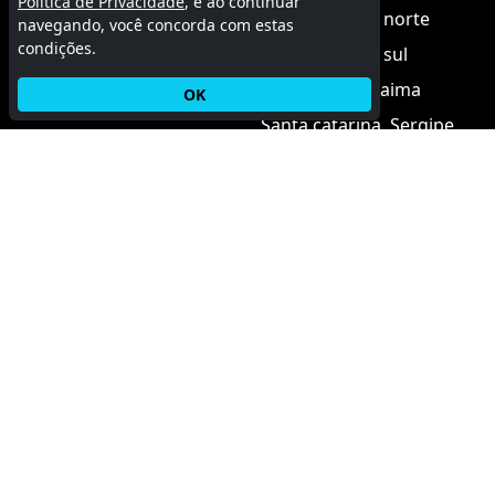
Política de Privacidade
, e ao continuar
Rio grande do norte
navegando, você concorda com estas
condições.
Rio grande do sul
Rondônia
Roraima
OK
Santa catarina
Sergipe
São paulo
Tocantins
MGF Imóveis
Aqui você encontra as melhores oportunidades de
imóveis para venda, aluguel e temporada.
© 2015 - 2026 MGF Imóveis.
Termos de uso
|
Política de privacidade