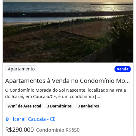
Dependência De Empregados
Condomínio Fechado
Churrasqueira
Varanda
Imagem: Apartamentos à Venda no Condomínio Morada
Apartamento
Venda
Apartamentos à Venda no Condomínio Morada do Sol Nascente - Praia do Icaraí, Cau
O Condomínio Morada do Sol Nascente, localizado na Praia
do Icaraí, em Caucaia/CE, é um condomínio [...]
97m² de Área Total
3 Dormitórios
3 Banheiros
Icaraí, Caucaia - CE
R$290.000
Condomínio R$650