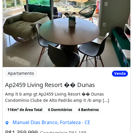
Apartamento
Venda
Ap2459 Living Resort �� Dunas
Amp lt b amp gt Ap2459 Living Resort �� Dunas
Condomínio Clube de Alto Padrão amp lt /b amp [...]
116m² de Área Total
6 Dormitórios
4 Banheiros
Manuel Dias Branco, Fortaleza - CE
R$1.359.999