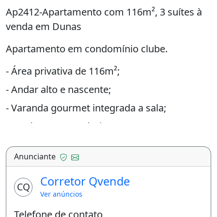
Ap2412-Apartamento com 116m², 3 suítes à
venda em Dunas
Apartamento em condomínio clube.
- Área privativa de 116m²;
- Andar alto e nascente;
- Varanda gourmet integrada a sala;
- 3 suítes (1 reversível);
- Banheiro social;
Anunciante
- Cozinha ampla;
Corretor Qvende
- Dependência completa;
CQ
Ver anúncios
- 2 vagas de garagem.
Telefone de contato