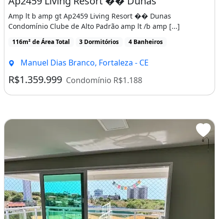
Ap2459 Living Resort �� Dunas
Aquecimento
Amp lt b amp gt Ap2459 Living Resort �� Dunas
Playground
Condomínio Clube de Alto Padrão amp lt /b amp [...]
Piscina
116m² de Área Total
3 Dormitórios
4 Banheiros
Quadra Poliesportiva
Recepção
Manuel Dias Branco, Fortaleza - CE
Salão De Festas
R$1.359.999
Condomínio R$1.188
Salão De Jogos
Conexão À Internet
Bicicletário
Rua Asfaltada
Área De Lazer
Escada
Churrasqueira
Piscina
Varanda