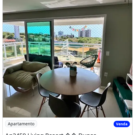
Quadra Poliesportiva, Recanto dos Esportes,
Praça dos Aromas,
Aceita financiamento bancário
Agende sua visita!
(85)9.9924.1467
Características do apartamento:
Dependência De Empregados
Churrasqueira
Elevador
Espaço Gourmet
Interfone
Permite Animais
Apartamento
Venda
Academia