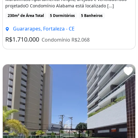
Recepção
projetadoO Condomínio Alabama está localizado [...]
Salão De Festas
230m² de Área Total
5 Dormitórios
5 Banheiros
Salão De Jogos
Guararapes, Fortaleza - CE
Sauna
R$1.710.000
Condomínio R$2.068
Alarme
Conexão À Internet
Bicicletário
Rua Asfaltada
Área De Lazer
Escada
Churrasqueira
Guarda roupa
Piscina
Varanda
Área de serviço