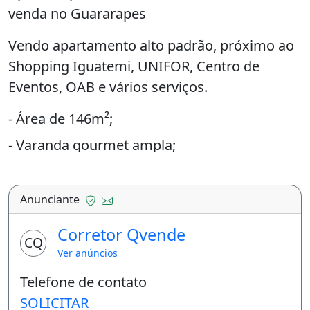
venda no Guararapes
Vendo apartamento alto padrão, próximo ao
Shopping Iguatemi, UNIFOR, Centro de
Eventos, OAB e vários serviços.
- Área de 146m²;
- Varanda gourmet ampla;
- Sala em L (estar e jantar);
- Rouparia;
Anunciante
- 3 suítes (todas com armários);
Corretor Qvende
CQ
- Suíte master com closet e varanda;
Ver anúncios
- Banheiro suíte master com bancada dupla;
Telefone de contato
- Lavabo;
SOLICITAR