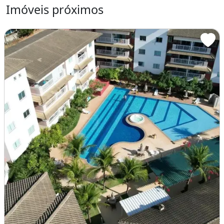
Marino Beach - Mediterranee Residence -
Imóveis próximos
Miramar - Palm Beach Residence - Parque das
Ilhas - Paraiso das Dunas - Porta Romana -
Porta Venezia - Porta Castelo - Portamaris -
Porto Beach Residence - Scopa Beach -
Solarium Residence - Terramaris Resort - Vila
do Porto - Vilamar Suítes - Wellness&lt;br&gt;
&lt;br&gt;&lt;br&gt;&lt;br&gt;Chave do
anúncio: zqCbyv24bYeQ7Egd
Características do apartamento:
Dependência De Empregados
Condomínio Fechado
Imóvel mobiliado
Churrasqueira
Piscina
Área de serviço