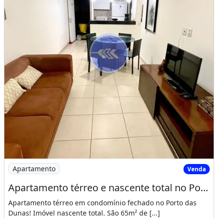
&lt;br&gt;&lt;br&gt;&lt;br&gt;Chave do
anúncio: YES8yPyL29VVgqog
Características do apartamento:
Mobiliado
Dependência De Empregados
Condomínio Fechado
Andar Do Imóvel: 2
Ano De Construção: 2017
Imóvel mobiliado
Varanda
Área de serviço
Imagem: Apartamento térreo e nascente total no
Apartamento
Venda
Apartamento térreo e nascente total no Porto das Dunas
Apartamento térreo em condomínio fechado no Porto das
Dunas! Imóvel nascente total. São 65m² de [...]