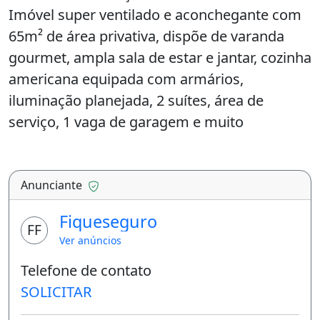
Imóvel super ventilado e aconchegante com
65m² de área privativa, dispõe de varanda
gourmet, ampla sala de estar e jantar, cozinha
americana equipada com armários,
iluminação planejada, 2 suítes, área de
serviço, 1 vaga de garagem e muito
mais!&lt;br&gt;Condomínio com uma área de
lazer completa: Piscinas adulto e infantil,
sauna, hidromassagem, quadra poliesportiva,
Anunciante
restaurante, playground, deck molhado,
Fiqueseguro
tenda zen e muito mais! Tudo isso à 800m da
FF
Ver anúncios
praia e 1 km do Beach Park! Agende sua visita
Telefone de contato
e aproveite essa
SOLICITAR
oportunidade.&lt;br&gt;CRECI 25284
J&lt;br&gt;&lt;br&gt;Somos especialistas na