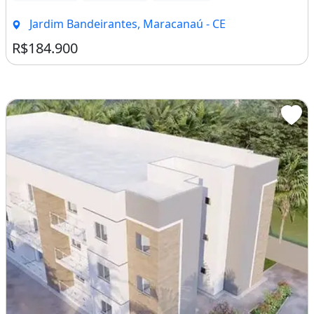
Churrasqueira
Piscina
Varanda
Área de serviço
Jardim Bandeirantes, Maracanaú - CE
R$184.900