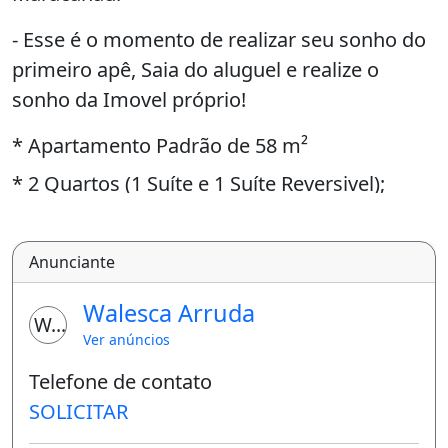
- Esse é o momento de realizar seu sonho do
primeiro apê, Saia do aluguel e realize o
sonho da Imovel próprio!
* Apartamento Padrão de 58 m²
* 2 Quartos (1 Suíte e 1 Suíte Reversivel);
* Banheiro Social;
* Sala de Estar / Jantar;
Anunciante
* Cozinha Americana;
Walesca Arruda
WA
* Area de Serviço;
Ver anúncios
* Varanda;
Telefone de contato
SOLICITAR
- Lazer e Segurança: