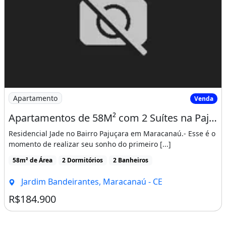
* 5 Minutos do Centro de Maracanaú;
* Onibus na Porta;
* Supermercados ( Mix Matheus, Assai e
Atacadão );
* Farmacias;
* Policlinica, Upa 24hs e Posto de Saude;
Imagem: Apartamentos de 58M² com 2 Suítes na Pajuçara
Apartamento
Venda
* Escolas;
Apartamentos de 58M² com 2 Suítes na Pajuçara, 800 Metros da Ce 060 Proximo a Pre
Residencial Jade no Bairro Pajuçara em Maracanaú.- Esse é o
* Apenas R$ 184.900,00
momento de realizar seu sonho do primeiro [...]
* Financiamento Bancario;
58m² de Área
2 Dormitórios
2 Banheiros
* Subsidio do Programa Minha Casa Minha
Jardim Bandeirantes, Maracanaú - CE
Vida;
R$184.900
* Aceita FGTS como Entrada