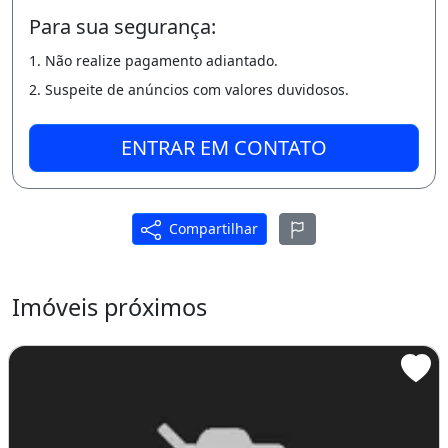
* Deck;
Para sua segurança:
* Piscina;
1. Não realize pagamento adiantado.
* Paisagismo;
2. Suspeite de anúncios com valores duvidosos.
* Churrasqueira;
ENTRAR EM CONTATO
* Cerca Eletrica;
* Cerca Aspiral;
Compartilhar
* CFTV;
* Interfones;
Imóveis próximos
* Vagas Extras ou P/ Visitantes;
Diferenciais:
* 800m da CE 060;