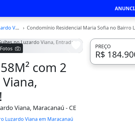
ANUNCI
rdo Viana
Condomínio Residencial Maria Sofia no Bairro Luzardo
PREÇO
 Fotos
R$ 184.90
Avançar
 58M² com 2
 Viana,
!
ardo Viana, Maracanaú - CE
rro Luzardo Viana em Maracanaú