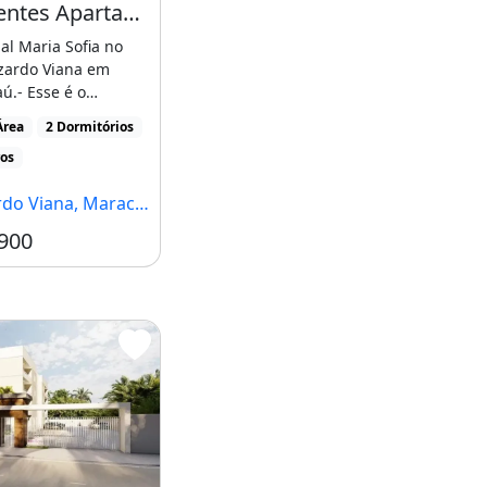
Execelentes Apartamentos no Luzardo Viana com 2 Suítes
al Maria Sofia no
uzardo Viana em
.- Esse é o
de realizar seu
Área
2 Dormitórios
]
ros
 Viana, Maracanaú - CE
900