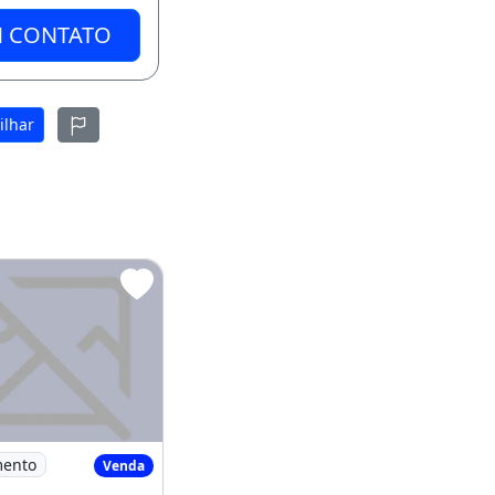
M CONTATO
ilhar
ítes no Luzardo
Execelentes Apartamentos no Luzardo Viana
mento
Venda