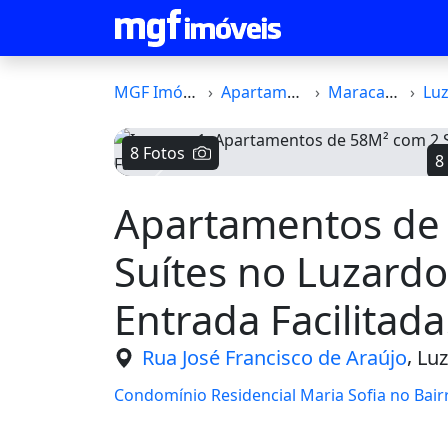
MGF Imóveis
Apartamento
Maracanaú
Luza
8 Fotos
8
Voltar
Apartamentos de
Suítes no Luzardo
Entrada Facilitada
,
Rua José Francisco de Araújo
Luz
Condomínio Residencial Maria Sofia no Bai