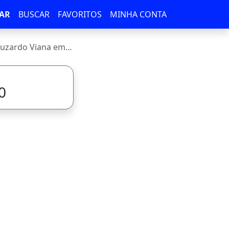
AR
BUSCAR
FAVORITOS
MINHA CONTA
 Viana em Maracanaú
0