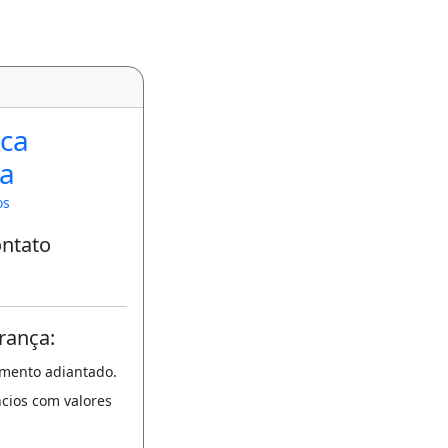
ca
a
os
ontato
rança:
amento adiantado.
ncios com valores