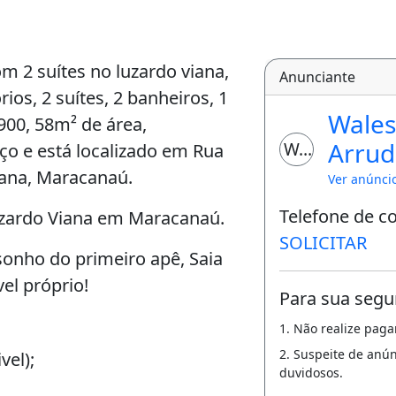
 2 suítes no luzardo viana,
Anunciante
rios, 2 suítes, 2 banheiros, 1
Wales
00, 58m² de área,
Arrud
WA
iço e está localizado em Rua
iana, Maracanaú.
Ver anúnci
Telefone de c
Luzardo Viana em Maracanaú.
SOLICITAR
sonho do primeiro apê, Saia
el próprio!
Para sua segu
1. Não realize pag
2. Suspeite de anú
vel);
duvidosos.