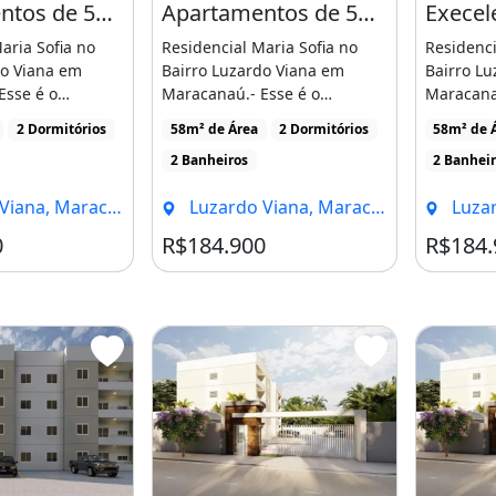
Apartamentos de 58M² com 2 Suítes no Luzardo Viana, Entrada Facilitada!
Apartamentos de 58M² com 2 Suítes no Luzardo Viana, Entrada Facilitada!
aria Sofia no
Residencial Maria Sofia no
Residenci
do Viana em
Bairro Luzardo Viana em
Bairro L
Esse é o
Maracanaú.- Esse é o
Maracanaú
ealizar seu
momento de realizar seu
momento 
2 Dormitórios
58m² de Área
2 Dormitórios
58m² de 
sonho [...]
sonho [...
2 Banheiros
2 Banhei
a, Maracanaú - CE
Luzardo Viana, Maracanaú - CE
Luzardo
0
R$184.900
R$184.
ú;