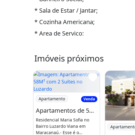
* Sala de Estar / Jantar;
* Cozinha Americana;
* Area de Serviço;
* Varanda;
Imóveis próximos
- Lazer e Segurança:
* Deck;
* Piscina;
* Paisagismo;
Imagem: Apartamentos de 58M² com 2 Suíte
Apartamento
Venda
* Churrasqueira;
Apartamentos de 58M² com 2 Suítes no Luzardo Viana, Entrada Facilitada!
* Cerca Eletrica;
Residencial Maria Sofia no
Imagem: Apa
Bairro Luzardo Viana em
Apartament
* Cerca Aspiral;
Maracanaú.- Esse é o