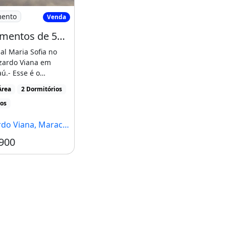
ítes no Luzardo
Apartamentos de 58M² com 2 Suítes no Luzardo
mento
Venda
Apartamentos de 58M² com 2 Suítes no Luzardo Viana, Entrada Facilitada!
al Maria Sofia no
uzardo Viana em
.- Esse é o
de realizar seu
Área
2 Dormitórios
]
ros
 Viana, Maracanaú - CE
900