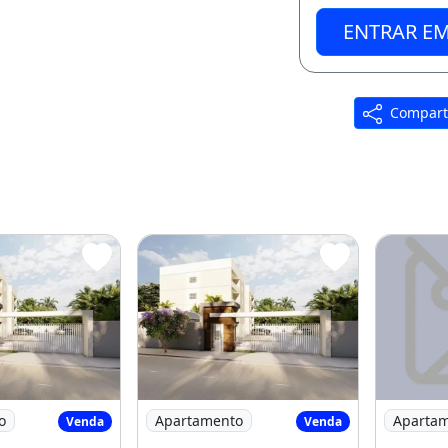
ENTRAR E
Compart
s no Luzardo
rtamentos de 58M² com 2 Suítes no Luzardo
Imagem: Apartamentos de 58M² com 2 Su
Imagem: 
o
Apartamento
Aparta
Venda
Venda