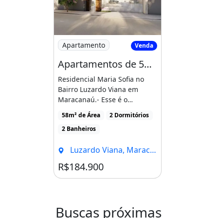
( 8 5 ) 9 8 6 2 2 .3 2 5 3
CRECI 15.160
Imagem: Apartamentos de 58M² com 2 Suíte
Apartamento
Venda
_____________________________________
Apartamentos de 58M² com 2 Suítes no Luzardo Viana, Entrada Facilitada!
:1N0O2AK
Residencial Maria Sofia no
Bairro Luzardo Viana em
Churrasqueira
Piscina
Varanda
Maracanaú.- Esse é o
momento de realizar seu
58m² de Área
2 Dormitórios
sonho [...]
2 Banheiros
Luzardo Viana, Maracanaú - CE
R$184.900
Buscas próximas