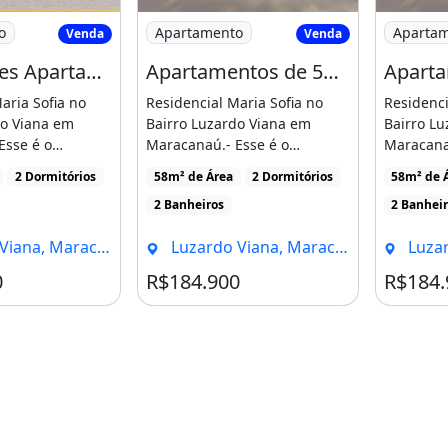
elentes Apartamentos no Luzardo Viana
Imagem: Apartamentos de 58M² com 2 Su
Imagem: 
o
Apartamento
Aparta
Venda
Venda
Execelentes Apartamentos no Luzardo Viana com 2 Suítes
Apartamentos de 58M² com 2 Suítes no Luzardo Viana, Entrada Facilitada!
sidio do Programa Minha
aria Sofia no
Residencial Maria Sofia no
Residenci
do Viana em
Bairro Luzardo Viana em
Bairro L
Esse é o
Maracanaú.- Esse é o
Maracanaú
ealizar seu
momento de realizar seu
momento 
2 Dormitórios
58m² de Área
2 Dormitórios
58m² de 
sonho [...]
sonho [...
 ate 30x no Boleto;
2 Banheiros
2 Banhei
,00
a, Maracanaú - CE
Luzardo Viana, Maracanaú - CE
Luzardo
0
R$184.900
R$184.