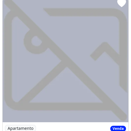
Imagem: Execelentes Apartamentos no Luzardo Viana
Apartamento
Venda