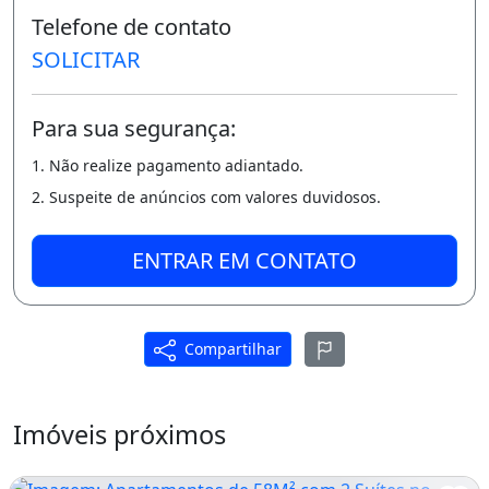
* Varanda;
Telefone de contato
SOLICITAR
- Lazer e Segurança:
* Deck;
Para sua segurança:
* Piscina;
1. Não realize pagamento adiantado.
* Paisagismo;
2. Suspeite de anúncios com valores duvidosos.
* Churrasqueira;
ENTRAR EM CONTATO
* Cerca Eletrica;
* Cerca Aspiral;
Compartilhar
* CFTV;
* Interfones;
Imóveis próximos
Diferenciais: