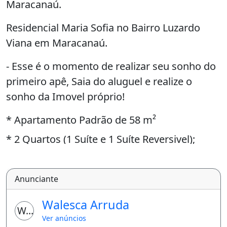
Maracanaú.
Residencial Maria Sofia no Bairro Luzardo
Viana em Maracanaú.
- Esse é o momento de realizar seu sonho do
primeiro apê, Saia do aluguel e realize o
sonho da Imovel próprio!
* Apartamento Padrão de 58 m²
* 2 Quartos (1 Suíte e 1 Suíte Reversivel);
* Banheiro Social;
* Sala de Estar / Jantar;
Anunciante
* Cozinha Americana;
Walesca Arruda
WA
* Area de Serviço;
Ver anúncios