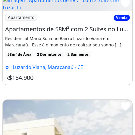
* 500m da CE 065;
Imagem: Apartamentos de 58M² com 2 Suítes no Luzardo
* 700m da Av.
Apartamento
Venda
Jose Holanda do Vale;
Apartamentos de 58M² com 2 Suítes no Luzardo Viana, Entrada Facilitada!
Residencial Maria Sofia no Bairro Luzardo Viana em
* 5 Minutos do Centro de Maracanaú;
Maracanaú.- Esse é o momento de realizar seu sonho [...]
* Onibus na Porta;
58m² de Área
2 Dormitórios
2 Banheiros
* Supermercados Nildo Box e Anali;
Luzardo Viana, Maracanaú - CE
* Shoping Open Mal;
R$184.900
* Farmacias;
* Escolas;
* Apenas R$ 184.900,00
* Financiamento Bancario com Subsidio do
Programa Minha Casa Minha Vida;