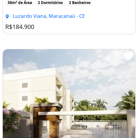
_______________________________________________
58m² de Área
2 Dormitórios
2 Banheiros
__________________
Luzardo Viana, Maracanaú - CE
:1KBHTLC
R$184.900
Churrasqueira
Piscina
Varanda
Área de serviço