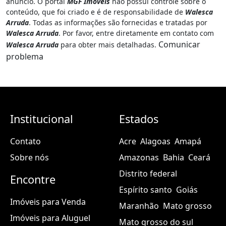
anúncio. O portal
MGF Imóveis
não possui controle sobre o
conteúdo, que foi criado e é de responsabilidade de
Walesca
Arruda
. Todas as informações são fornecidas e tratadas por
Walesca Arruda
. Por favor, entre diretamente em contato com
Comunicar
Walesca Arruda
para obter mais detalhadas.
problema
Institucional
Estados
Contato
Acre
Alagoas
Amapá
Sobre nós
Amazonas
Bahia
Ceará
Distrito federal
Encontre
Espírito santo
Goiás
Imóveis para Venda
Maranhão
Mato grosso
Imóveis para Aluguel
Mato grosso do sul