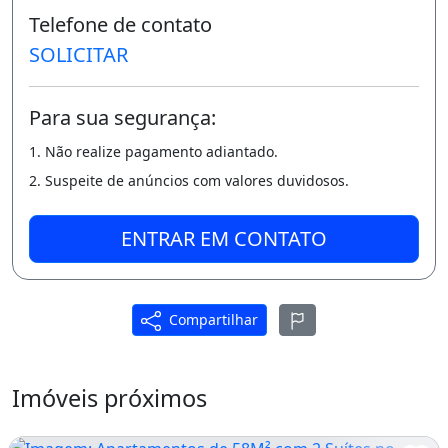
* Varanda;
Telefone de contato
SOLICITAR
- Lazer e Segurança:
* Deck;
Para sua segurança:
* Piscina;
1. Não realize pagamento adiantado.
* Paisagismo;
2. Suspeite de anúncios com valores duvidosos.
* Churrasqueira;
ENTRAR EM CONTATO
* Cerca Eletrica;
* Cerca Aspiral;
Compartilhar
* CFTV;
* Interfones;
Imóveis próximos
Diferenciais: