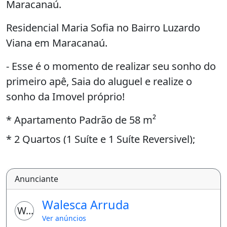
Maracanaú.
Residencial Maria Sofia no Bairro Luzardo
Viana em Maracanaú.
- Esse é o momento de realizar seu sonho do
primeiro apê, Saia do aluguel e realize o
sonho da Imovel próprio!
* Apartamento Padrão de 58 m²
* 2 Quartos (1 Suíte e 1 Suíte Reversivel);
* Banheiro Social;
* Sala de Estar / Jantar;
Anunciante
* Cozinha Americana;
Walesca Arruda
WA
* Area de Serviço;
Ver anúncios