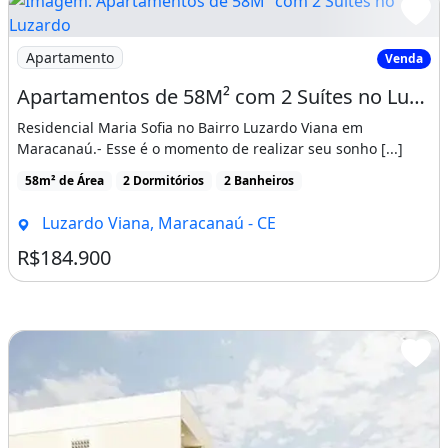
* 500m da CE 065;
Imagem: Apartamentos de 58M² com 2 Suítes no Luzardo
* 700m da Av.
Apartamento
Venda
Jose Holanda do Vale;
Apartamentos de 58M² com 2 Suítes no Luzardo Viana, Entrada Facilitada!
Residencial Maria Sofia no Bairro Luzardo Viana em
* 5 Minutos do Centro de Maracanaú;
Maracanaú.- Esse é o momento de realizar seu sonho [...]
* Onibus na Porta;
58m² de Área
2 Dormitórios
2 Banheiros
* Supermercados Nildo Box e Anali;
Luzardo Viana, Maracanaú - CE
* Shoping Open Mal;
R$184.900
* Farmacias;
* Escolas;
* Apenas R$ 179.900,00
* Financiamento Bancario com Subsidio do
Programa Minha Casa Minha Vida;