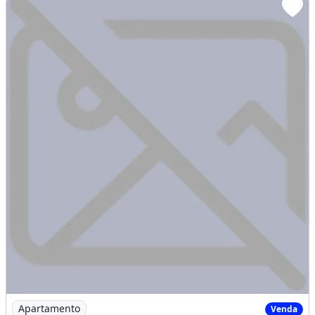
Imagem: Execelentes Apartamentos no Luzardo Viana
Apartamento
Venda