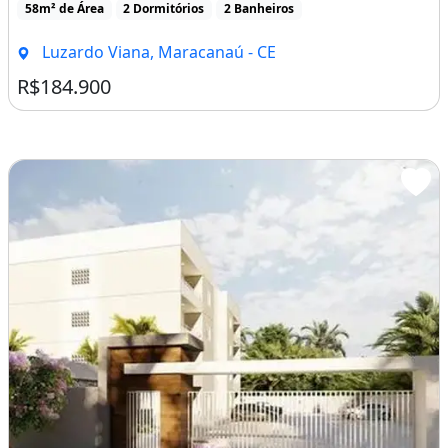
_______________________________________________
58m² de Área
2 Dormitórios
2 Banheiros
__________________
Luzardo Viana, Maracanaú - CE
:10Q1TLC
R$184.900
Churrasqueira
Piscina
Varanda
Área de serviço