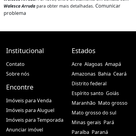
Comunicar
Walesca Arruda
para obter mais detalhadas.
problema
Institucional
Estados
Contato
Acre
Alagoas
Amapá
Sobre nós
Amazonas
Bahia
Ceará
Distrito federal
Encontre
Espírito santo
Goiás
Imóveis para Venda
Maranhão
Mato grosso
Imóveis para Aluguel
Mato grosso do sul
Imóveis para Temporada
Minas gerais
Pará
Anunciar imóvel
Paraíba
Paraná