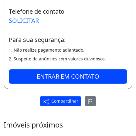
* Piscina;
Telefone de contato
* Playground;
SOLICITAR
* Espaço Fitness;
Para sua segurança:
Diferenciais:
1. Não realize pagamento adiantado.
* Acesso Rapido a Av.
2. Suspeite de anúncios com valores duvidosos.
Osorio de Paiva;
ENTRAR EM CONTATO
* Proximo a Parada de Onibus;
* Supermercados;
Compartilhar
* Farmacia;
* Escolas;
Imóveis próximos
Facilidades: