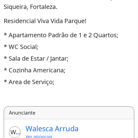
Siqueira, Fortaleza.
Residencial Viva Vida Parque!
* Apartamento Padrão de 1 e 2 Quartos;
* WC Social;
* Sala de Estar / Jantar;
* Cozinha Americana;
* Area de Serviço;
Itens de Lazer:
* Portaria 24 hs;
Anunciante
* Espaço Gourmet;
Walesca Arruda
WA
* Quadra Poliesportiva;
Ver anúncios