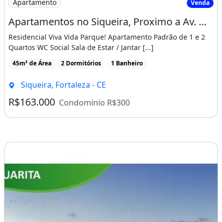
Apartamento
Venda
_______________________________________________
Apartamentos no Siqueira, Proximo a Av. Osorio de Paiva, Entrada Facilitada!
__________________
Residencial Viva Vida Parque! Apartamento Padrão de 1 e 2
:1GFRTLC
Quartos WC Social Sala de Estar / Jantar [...]
45m² de Área
2 Dormitórios
1 Banheiro
Churrasqueira
Piscina
Área de serviço
Siqueira, Fortaleza - CE
R$163.000
Condomínio R$300