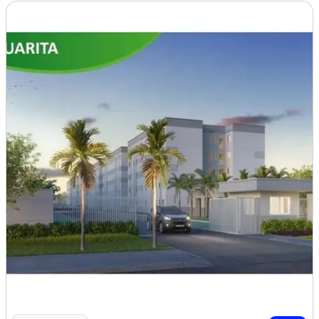
* Entrada Super Facilitada ( Sinal de R$ 500,00
e Saldo em Ate 66 meses );
* Aceita FGTS;
* Subsidio do Programa Minha Casa Minha
Vida;
Unidades a Partir de R$ 163.000,00
-
A
GENDE SUA VISITA: ( 8 5 ) 9 8 6 5 9 .1 0 0 0 / 9
8 6 2 2 .3 2 5 3
CRECI 15.160
Imagem: Apartamentos no Siqueira, Proximo a Av