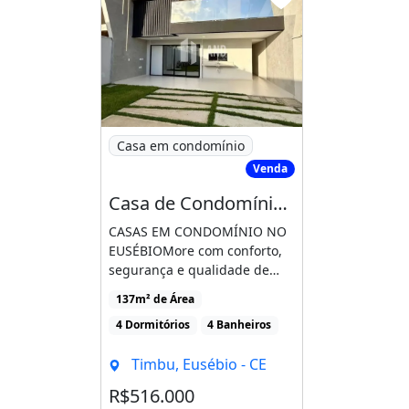
Imagem: Casa de Condomínio para Vender 
Casa em condomínio
Venda
Casa de Condomínio para Vender com 04 Quartos 04 Suítes no Bairro Timbu em Eusébio
CASAS EM CONDOMÍNIO NO
EUSÉBIOMore com conforto,
segurança e qualidade de
vida em um dos bairros [...]
137m² de Área
4 Dormitórios
4 Banheiros
Timbu, Eusébio - CE
R$516.000
Condomínio R$300