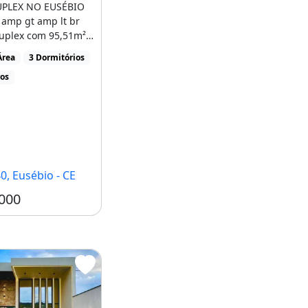
UPLEX NO EUSÉBIO
 amp gt amp lt br
uplex com 95,51m² 3
..]
Área
3 Dormitórios
ros
0, Eusébio - CE
000