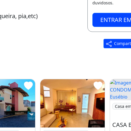
duvidosos.
eira, pia,etc)
ENTRAR E
Compart
rojetadas)
no Essenza
Imagem:
Casa em
a Duplex com Energia Solar em Condomínio
Imagem: Sobrado em condomínio à venda