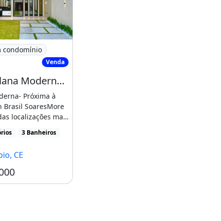
io de 3 Dormitórios
asa Plana Moderna - Próxima À Av. Edilson
 condomínio
Venda
Casa Plana Moderna - Próxima À Av. Edilson Brasil Soares, Casa Plana em Fortaleza
derna- Próxima à
n Brasil SoaresMore
as localizações mais
as [...]
rios
3 Banheiros
io, CE
000