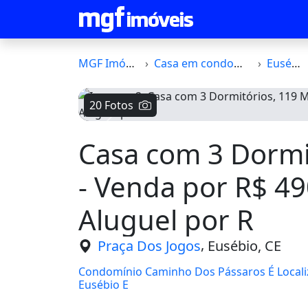
MGF Imóveis
Casa em condomínio
Eusébio
20 Fotos
Voltar
Casa com 3 Dormi
- Venda por R$ 4
Aluguel por R
,
Praça Dos Jogos
Eusébio, CE
Condomínio Caminho Dos Pássaros É Local
Eusébio E