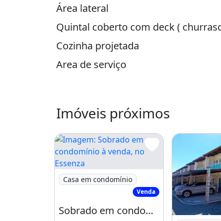
Área lateral
Quintal coberto com deck ( churrasqu
Cozinha projetada
Area de serviço
Banheiro externo
Três suíte no piso superior (todas p
Imóveis próximos
e uma super sacada!!
Lazer com:
Espaço Gourmet
Imagem: Sobrado em condomínio à venda, 
Casa em condomínio
Deck
Venda
Sauna
Sobrado em condomínio à venda, no Essenza Residence em Eusébio, Urucunema, com 3
Imagem: Cas