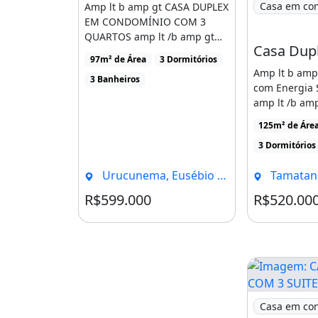
Piscina
Casa em co
Amp lt b amp gt CASA DUPLEX
EM CONDOMÍNIO COM 3
Campo telado
QUARTOS amp lt /b amp gt
amp lt br amp gt amp lt [...]
Sauna
97m² de Área
3 Dormitórios
Amp lt b amp
Solarium
3 Banheiros
com Energia 
amp lt /b amp
Playground Baby
amp gt amp lt 
125m² de Área
Praça dos jogos
3 Dormitórios
WC masculino e Feminino
Urucunema, Eusébio - CE
Tamatandub
Espaço Gourmet com forno de pizz
R$599.000
R$520.00
Condomínio R$350
e churrasqueira
Playground Jr.
Espaço Fitness com visão geral da á
de lazer
Imagem: CAS
Casa em co