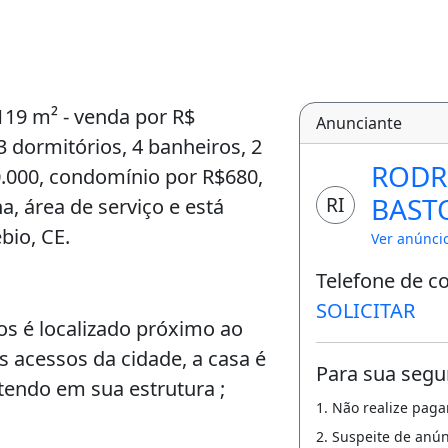
119 m² - venda por R$
Anunciante
3 dormitórios, 4 banheiros, 2
RODR
.000, condomínio por R$680,
BAST
RI
a, área de serviço e está
bio, CE.
IMÓV
Ver anúnci
Telefone de c
SOLICITAR
s é localizado próximo ao
s acessos da cidade, a casa é
Para sua segu
ntendo em sua estrutura ;
1. Não realize pag
2. Suspeite de anú