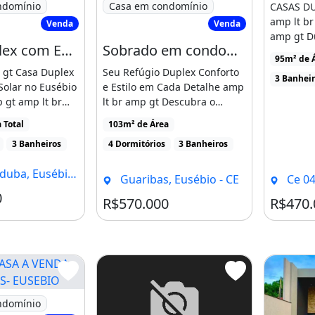
ndomínio
Casa em condomínio
CASAS D
amp lt br
Venda
Venda
amp gt D
Casa Duplex com Energia Solar em Condomínio no Eusébio Próximo aos Shoppings e as
Sobrado em condomínio à venda, no Villa Umbria em Eusébio, Guaribas, com 4 quartos
Quartos [.
95m² de 
 gt Casa Duplex
Seu Refúgio Duplex Conforto
3 Banhei
Solar no Eusébio
e Estilo em Cada Detalhe amp
 gt amp lt br
lt br amp gt Descubra o
[...]
prazer de viver [...]
 Total
103m² de Área
3 Banheiros
4 Dormitórios
3 Banheiros
a, Eusébio - CE
Guaribas, Eusébio - CE
Ce 04
a
0
Condomínio R$700
R$570.000
R$470.
rea
A A VENDA COM 3 SUITES- EUSEBIO
ndomínio