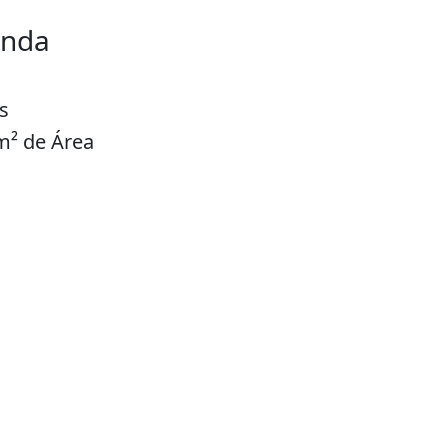
enda
s
m² de Área