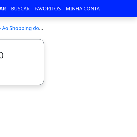
AR
BUSCAR
FAVORITOS
MINHA CONTA
pping do Eusébio E
0