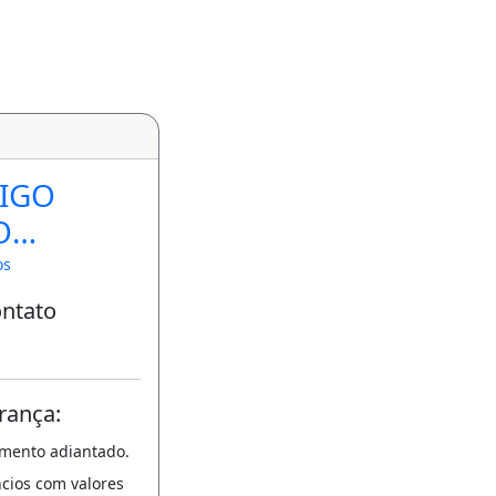
IGO
O
EIS
os
ontato
rança:
amento adiantado.
ncios com valores