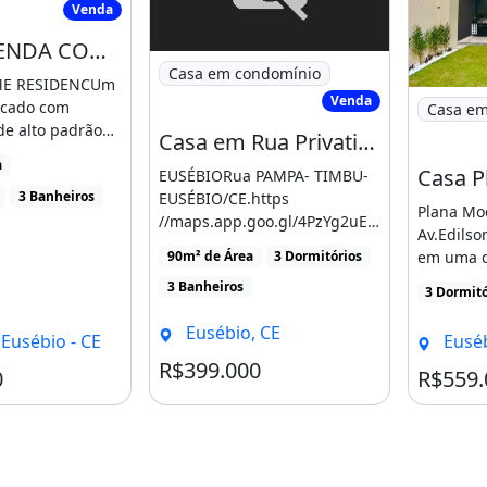
Venda
CASA A VENDA COM 3 SUITES- EUSEBIO
Imagem: Casa em Rua Privativa no Euséb
Casa em condomínio
ME RESIDENCUm
Imagem: C
Venda
ticado com
Casa em
e alto padrão
Casa em Rua Privativa no Eusébio de 3 Dormitórios À 5Km Centro Eusébio no Evidence
Área de serviço
localização [...]
a
EUSÉBIORua PAMPA- TIMBU-
3 Banheiros
EUSÉBIO/CE.https
Plana Mo
//maps.app.goo.gl/4PzYg2uEw
Av.Edilso
RGX5aWp71,2km ESTRADA DO
em uma d
90m² de Área
3 Dormitórios
FIO2km [...]
estratégic
3 Banheiros
3 Dormitó
Eusébio, CE
Eusébio - CE
Euséb
R$399.000
Condomínio R$1
0
R$559.