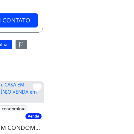
M CONTATO
ilhar
 CASA EM CONDOMÍNIO VENDA em Eusébio
 condomínio
Venda
CASA EM CONDOMÍNIO VENDA em Eusébio - CE, CE 040
, no Villa