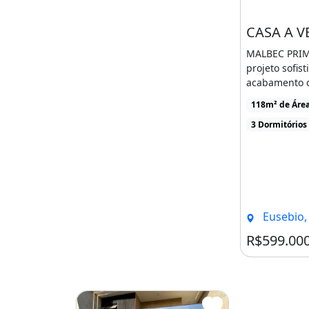
Piscina Adulto com Raia
Piscina Infantil Incorporada
MALBEC PRI
Agende sua visita!!! -
projeto sofis
acabamento d
Churrasqueira
Piscina
Varanda
em uma ótima 
118m² de Áre
3 Dormitórios
Eusebio, 
R$599.00