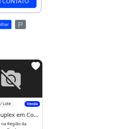
M CONTATO
ilhar
Casa Duplex em Condominio em Condominio
/ Lote
Venda
m Condominio
Casa Duplex em Condominio em Condominio Fechado na Grande Jurema!!!!. Fale Conosco
 na Região da