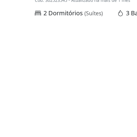
Cód. 302523545 - Atualizado há mais de 1 mês
2 Dormitórios
3 B
(Suítes)