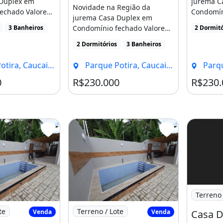
Duplex em
jurema C
Novidade na Região da
echado Valore
Condomín
jurema Casa Duplex em
0 Mil Com
do Imóve
Condomínio fechado Valore
3 Banheiros
2 Dormitó
Registro [.
do Imóvel 230 Mil Com
2 Dormitórios
3 Banheiros
Registro [...]
ra, Caucaia - CE
Parque Potira, Caucaia - CE
Parque 
0
R$230.000
R$230.
Imagem: 
Terreno 
a Duplex em Condominio em Condominio
Imagem: Casa Duplex em Condominio e
te
Terreno / Lote
Venda
Venda