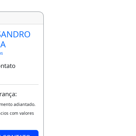
SANDRO
A
os
ontato
rança:
amento adiantado.
ncios com valores