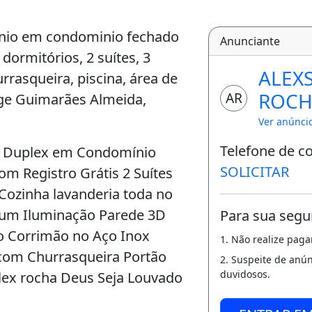
nio em condominio fechado
Anunciante
 dormitórios, 2 suítes, 3
ALEX
rrasqueira, piscina, área de
ROCH
AR
orge Guimarães Almeida,
Ver anúnci
Telefone de c
a Duplex em Condomínio
SOLICITAR
om Registro Grátis 2 Suítes
Cozinha lavanderia toda no
 um Iluminação Parede 3D
Para sua segu
o Corrimão no Aço Inox
1. Não realize pag
 com Churrasqueira Portão
2. Suspeite de anú
duvidosos.
 Alex rocha Deus Seja Louvado