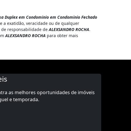
sa Duplex em Condominio em Condominio Fechado
e a exatidão, veracidade ou de qualquer
 é de responsabilidade de
ALEXSANDRO ROCHA
.
com
ALEXSANDRO ROCHA
para obter mais
is
ntra as melhores oportunidades de imóveis
guel e temporada.