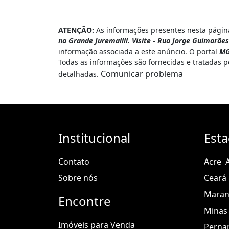
ATENÇÃO:
As informações presentes nesta página
na Grande Jurema!!!!. Visite - Rua Jorge Guimarãe
informação associada a este anúncio. O portal
MG
Todas as informações são fornecidas e tratadas 
Comunicar problema
detalhadas.
Institucional
Est
Contato
Acre
Sobre nós
Ceará
Mara
Encontre
Minas 
Imóveis para Venda
Perna