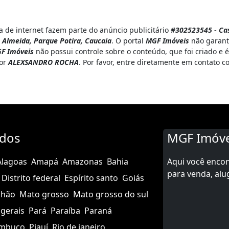
 de internet fazem parte do anúncio publicitário
#302523545 - Ca
s Almeida, Parque Potira, Caucaia
. O portal
MGF Imóveis
não garant
F Imóveis
não possui controle sobre o conteúdo, que foi criado e
por
ALEXSANDRO ROCHA
. Por favor, entre diretamente em contato 
ados
MGF Imóve
Alagoas
Amapá
Amazonas
Bahia
Aqui você enco
para venda, alu
Distrito federal
Espírito santo
Goiás
nhão
Mato grosso
Mato grosso do sul
gerais
Pará
Paraíba
Paraná
mbuco
Piauí
Rio de janeiro