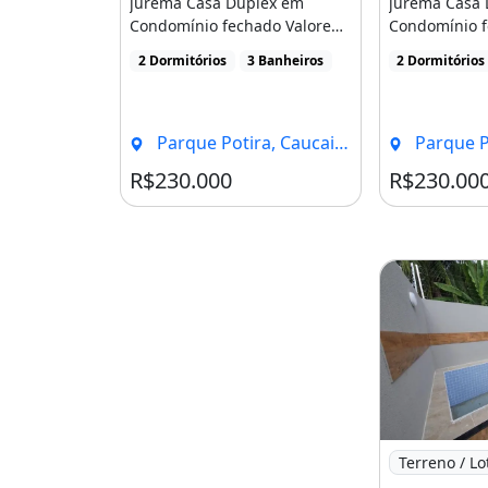
jurema Casa Duplex em
jurema Casa 
Condomínio fechado Valore
Condomínio f
do Imóvel 230 Mil Com
do Imóvel 23
2 Dormitórios
3 Banheiros
2 Dormitórios
Registro [...]
Registro [...]
Parque Potira, Caucaia - CE
Parque Poti
R$230.000
R$230.00
Imagem: Cas
Terreno / Lo