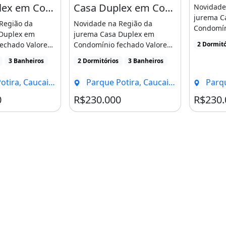
Casa Duplex em Condominio em Condominio Fechado na Grande Jurema!!!!. Mateus 17 20
Casa Duplex em Condominio em Condominio Fechado na Grande Jurema!!!!. Compareça
Novidade
jurema C
Região da
Novidade na Região da
Condomín
Duplex em
jurema Casa Duplex em
do Imóve
echado Valore
Condomínio fechado Valore
2 Dormitó
Registro [.
0 Mil Com
do Imóvel 230 Mil Com
3 Banheiros
2 Dormitórios
3 Banheiros
Registro [...]
ra, Caucaia - CE
Parque Potira, Caucaia - CE
Parque 
0
R$230.000
R$230.
ondominio