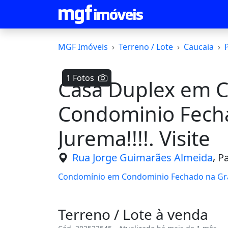
MGF Imóveis
Terreno / Lote
Caucaia
1 Fotos
Casa Duplex em 
Condominio Fech
Jurema!!!!. Visite
,
Rua Jorge Guimarães Almeida
Pa
Condomínio em Condominio Fechado na G
Terreno / Lote à venda