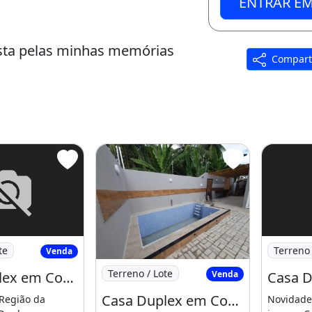
ENTRAR E
sta pelas minhas memórias
Compart
Área de serviço
ondominio
a Duplex em Condominio em Condominio
Imagem: 
te
Terreno 
Venda
Imagem: Casa Duplex em Condominio e
Terreno / Lote
Venda
Casa Duplex em Condominio em Condominio Fechado na Grande Jurema!!!!. No Momento Presente
Casa Duplex em Condominio em Condominio Fechado na Grande Jurema!!!!. Entre em Contato
Região da
Novidade