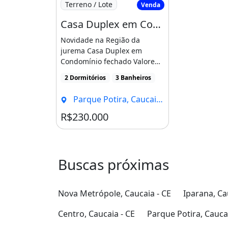
Terreno / Lote
Venda
Casa Duplex em Condominio em Condominio Fechado na Grande Jurema!!!!. Compareça
Novidade na Região da
jurema Casa Duplex em
Condomínio fechado Valore
do Imóvel 230 Mil Com
2 Dormitórios
3 Banheiros
Registro [...]
Parque Potira, Caucaia - CE
R$230.000
Buscas próximas
Nova Metrópole, Caucaia - CE
Iparana, Ca
Centro, Caucaia - CE
Parque Potira, Caucai