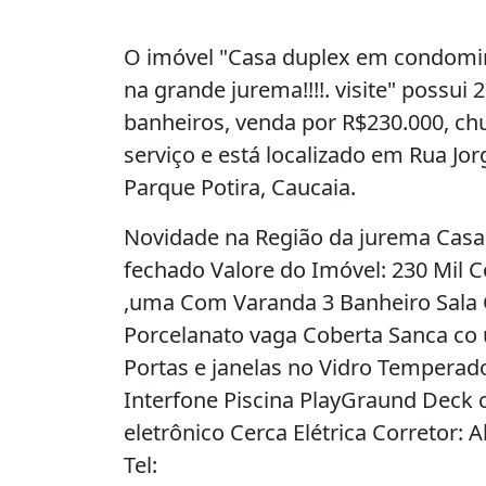
O imóvel "Casa duplex em condomi
na grande jurema!!!!. visite" possui 2
banheiros, venda por R$230.000, chu
serviço e está localizado em Rua J
Parque Potira, Caucaia.
Novidade na Região da jurema Cas
fechado Valore do Imóvel: 230 Mil C
,uma Com Varanda 3 Banheiro Sala 
Porcelanato vaga Coberta Sanca co
Portas e janelas no Vidro Temperad
Interfone Piscina PlayGraund Deck
eletrônico Cerca Elétrica Corretor:
Tel: