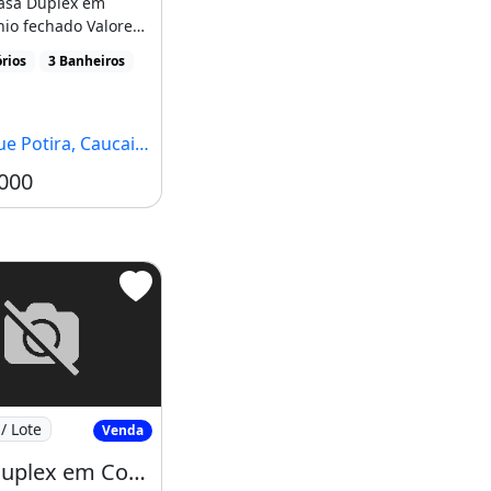
asa Duplex em
io fechado Valore
l 230 Mil Com
rios
3 Banheiros
..]
Potira, Caucaia - CE
000
Casa Duplex em Condominio em Condominio
/ Lote
Venda
m Condominio
Casa Duplex em Condominio em Condominio Fechado na Grande Jurema!!!!. Neste Momento