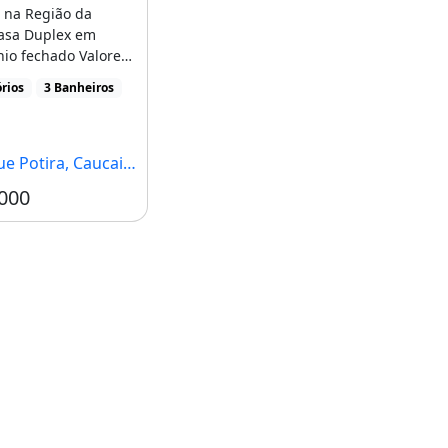
 na Região da
asa Duplex em
io fechado Valore
l 230 Mil Com
rios
3 Banheiros
..]
Potira, Caucaia - CE
000