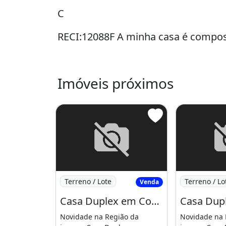
C
RECI:12088F A minha casa é compo
Churrasqueira
Piscina
Varanda
Imóveis próximos
Imagem: Casa Duplex em Condominio em C
Imagem: Cas
Terreno / Lote
Terreno / Lo
Venda
Casa Duplex em Condominio em Condominio Fechado na Grande Jurema!!!!. Neste Momento
Novidade na Região da
Novidade na 