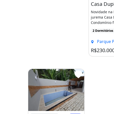
Novidade na 
jurema Casa 
Condomínio f
do Imóvel 23
2 Dormitórios
Registro [...]
Parque Poti
R$230.00
Imagem: Casa Duplex em Condominio em C