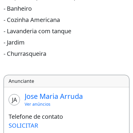
- Banheiro
- Cozinha Americana
- Lavanderia com tanque
- Jardim
- Churrasqueira
- Janelas de vidro
- Pedras no mármore travertino (balcão, pia e
Anunciante
bancada dos banheiros)
Jose Maria Arruda
- ITBI e Registro incluso
JA
Ver anúncios
Valor: R$ 175.000
Telefone de contato
* Facilitamos a entrada e sinal através de:
SOLICITAR