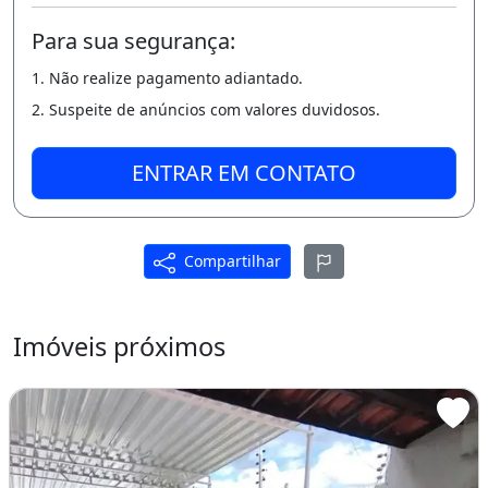
- Cartão de crédito em até 12x
Para sua segurança:
- Boleto Bancário (sujeito a análise)
1. Não realize pagamento adiantado.
Maiores informações:
2. Suspeite de anúncios com valores duvidosos.
CRECI 14707 F
ENTRAR EM CONTATO
CRECI 19696 J
Sempre vá atrás dos seus sonhos.
Compartilhar
Nunca é tarde demais!
Churrasqueira
Área de serviço
Imóveis próximos