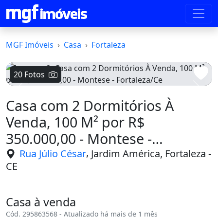
MGF Imóveis
Casa
Fortaleza
20 Fotos
Voltar
Avanç
Casa com 2 Dormitórios À
Venda, 100 M² por R$
350.000,00 - Montese -
Fortaleza/Ce
,
Rua Júlio César
Jardim América, Fortaleza -
CE
Casa à venda
Cód. 295863568 - Atualizado há mais de 1 mês