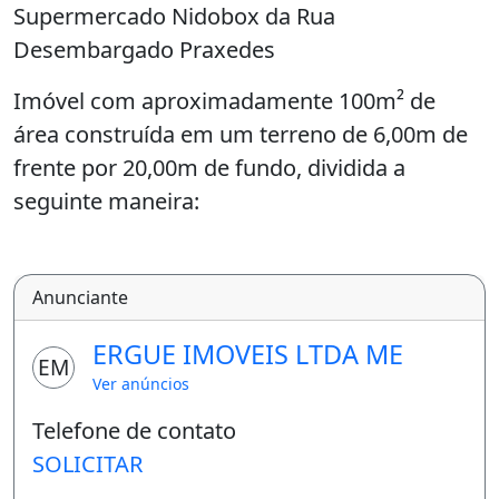
Supermercado Nidobox da Rua
Desembargado Praxedes
Imóvel com aproximadamente 100m² de
área construída em um terreno de 6,00m de
frente por 20,00m de fundo, dividida a
seguinte maneira:
Ampla Sala com 03 Ambientes, 02 Quartos,
02 Banheiros, Cozinha espaçosa, despesa,
Anunciante
área de serviço e pequeno quintal
ERGUE IMOVEIS LTDA ME
EM
Agende agora sua visita!!! -
Ver anúncios
Características da casa:
Telefone de contato
Área De Serviço
SOLICITAR