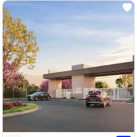
A
GENDE SUA VISITA: ( 8 5 ) 9 8 6 5 9 .1 0 0 0 / 9
8 6 2 2 .3 2 5 3
CRECI 15.160
_______________________________________________
__________________
:1LGS2AK
Piscina
Varanda
Área de serviço
Imagem: Casas em Condominio Fechado no Jereissate