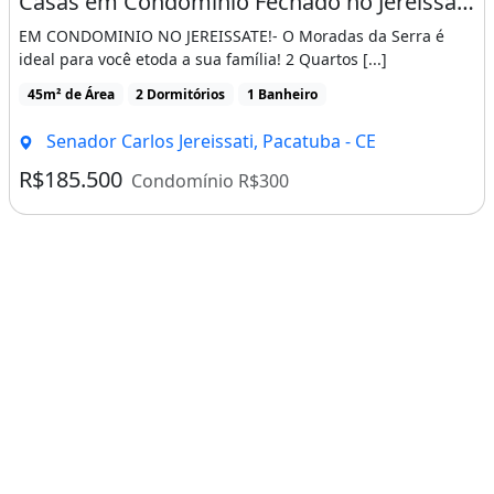
Casas em Condominio Fechado no Jereissate 3, Entrada Facilitada em Ate 60X, Aproveite!
EM CONDOMINIO NO JEREISSATE!- O Moradas da Serra é
ideal para você etoda a sua família! 2 Quartos [...]
45m² de Área
2 Dormitórios
1 Banheiro
Senador Carlos Jereissati, Pacatuba - CE
R$185.500
Condomínio R$300