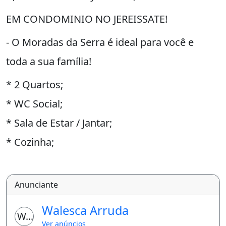
EM CONDOMINIO NO JEREISSATE!
- O Moradas da Serra é ideal para você e
toda a sua família!
* 2 Quartos;
* WC Social;
* Sala de Estar / Jantar;
* Cozinha;
* Area de Serviço;
* Quintal;
Anunciante
* 1 Vaga;
Walesca Arruda
WA
SEGURANÇA E
Ver anúncios