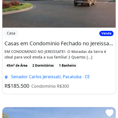
Imagem: Casas em Condominio Fechado no Jereissate
Casa
Venda
Casas em Condominio Fechado no Jereissate 3, Entrada Facilitada em Ate 60X, Aproveite!
EM CONDOMINIO NO JEREISSATE!- O Moradas da Serra é
ideal para você etoda a sua família! 2 Quartos [...]
45m² de Área
2 Dormitórios
1 Banheiro
Senador Carlos Jereissati, Pacatuba - CE
R$185.500
Condomínio R$300