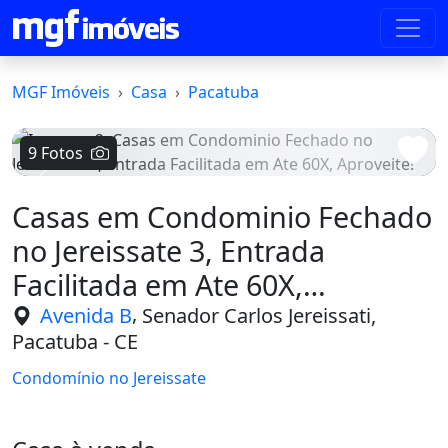
MGF Imóveis
Casa
Pacatuba
9 Fotos
Voltar
Avanç
Casas em Condominio Fechado
no Jereissate 3, Entrada
Facilitada em Ate 60X,
Aproveite!
,
Avenida B
Senador Carlos Jereissati,
Pacatuba - CE
Condomínio no Jereissate