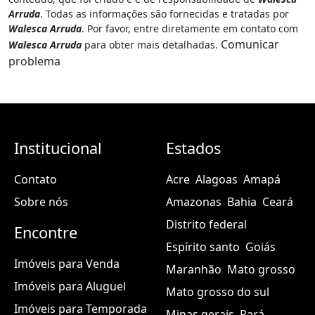
Arruda
. Todas as informações são fornecidas e tratadas por
Walesca Arruda
. Por favor, entre diretamente em contato com
Comunicar
Walesca Arruda
para obter mais detalhadas.
problema
Institucional
Estados
Contato
Acre
Alagoas
Amapá
Sobre nós
Amazonas
Bahia
Ceará
Distrito federal
Encontre
Espírito santo
Goiás
Imóveis para Venda
Maranhão
Mato grosso
Imóveis para Aluguel
Mato grosso do sul
Imóveis para Temporada
Minas gerais
Pará