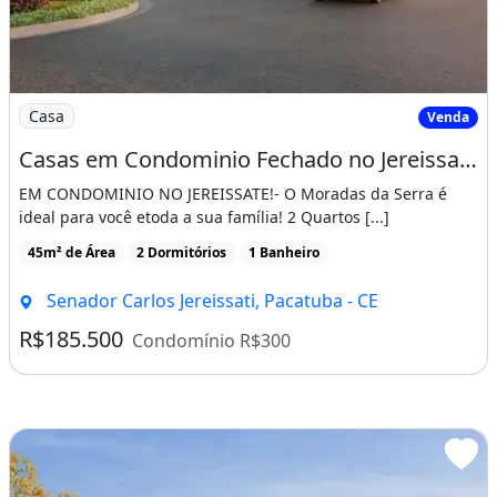
Imagem: Casas em Condominio Fechado no Jereissate
Casa
Venda
Casas em Condominio Fechado no Jereissate 3, Entrada Facilitada em Ate 60X, Aproveite!
EM CONDOMINIO NO JEREISSATE!- O Moradas da Serra é
ideal para você etoda a sua família! 2 Quartos [...]
45m² de Área
2 Dormitórios
1 Banheiro
Senador Carlos Jereissati, Pacatuba - CE
R$185.500
Condomínio R$300