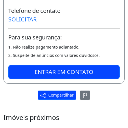
Telefone de contato
L
SOLICITAR
AZER COMPLETO:
Para sua segurança:
* Portaria com segurança 24hs;
1. Não realize pagamento adiantado.
* Piscina Adulta e Infantil;
2. Suspeite de anúncios com valores duvidosos.
* Salão de Festas;
* Petplace;
ENTRAR EM CONTATO
* Área Fitness;
* Playground;
Compartilhar
A Partir de R$ 185.534,00 ( Sinal de R$ 500,00
e Saldo da Entrada em Ate 60 meses ).
Imóveis próximos
-