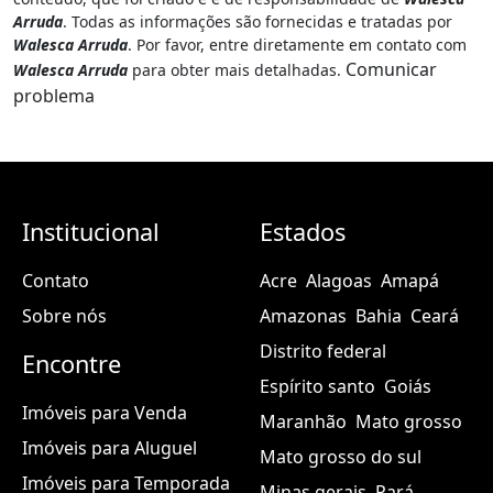
Arruda
. Todas as informações são fornecidas e tratadas por
Walesca Arruda
. Por favor, entre diretamente em contato com
Comunicar
Walesca Arruda
para obter mais detalhadas.
problema
Institucional
Estados
Contato
Acre
Alagoas
Amapá
Sobre nós
Amazonas
Bahia
Ceará
Distrito federal
Encontre
Espírito santo
Goiás
Imóveis para Venda
Maranhão
Mato grosso
Imóveis para Aluguel
Mato grosso do sul
Imóveis para Temporada
Minas gerais
Pará