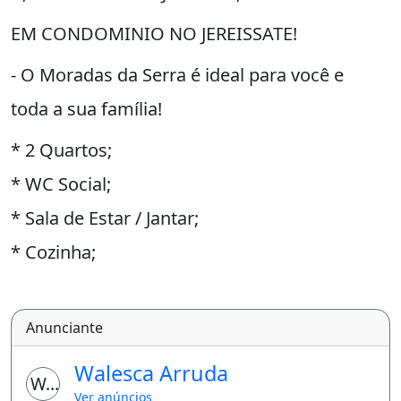
EM CONDOMINIO NO JEREISSATE!
- O Moradas da Serra é ideal para você e
toda a sua família!
* 2 Quartos;
* WC Social;
* Sala de Estar / Jantar;
* Cozinha;
* Area de Serviço;
* Quintal;
Anunciante
* 1 Vaga;
Walesca Arruda
WA
SEGURANÇA E
Ver anúncios