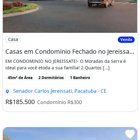
Imagem: Casas em Condominio Fechado no Jereissate
Casa
Venda
Casas em Condominio Fechado no Jereissate 3, Entrada Facilitada em Ate 60X, Aproveite!
EM CONDOMINIO NO JEREISSATE!- O Moradas da Serra é
ideal para você etoda a sua família! 2 Quartos [...]
45m² de Área
2 Dormitórios
1 Banheiro
Senador Carlos Jereissati, Pacatuba - CE
R$185.500
Condomínio R$300