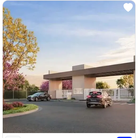
A
GENDE SUA VISITA: ( 8 5 ) 9 8 6 5 9 .1 0 0 0 / 9
8 6 2 2 .3 2 5 3
CRECI 15.160
_______________________________________________
__________________
:HE9TLC
Piscina
Varanda
Área de serviço
Imagem: Casas em Condominio Fechado no Jereissate