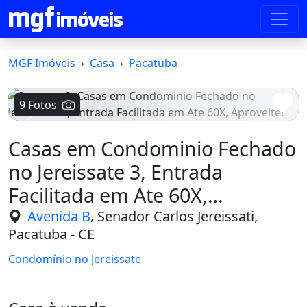
MGF Imóveis
Casa
Pacatuba
9 Fotos
Voltar
Avanç
Casas em Condominio Fechado
no Jereissate 3, Entrada
Facilitada em Ate 60X,
Aproveite!
,
Avenida B
Senador Carlos Jereissati,
Pacatuba - CE
Condomínio no Jereissate