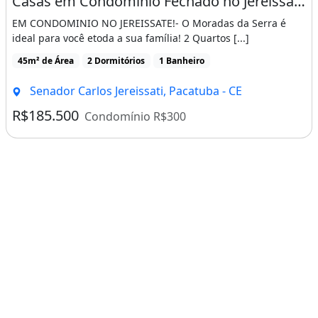
Casas em Condominio Fechado no Jereissate 3, Entrada Facilitada em Ate 60X, Aproveite!
EM CONDOMINIO NO JEREISSATE!- O Moradas da Serra é
ideal para você etoda a sua família! 2 Quartos [...]
45m² de Área
2 Dormitórios
1 Banheiro
Senador Carlos Jereissati, Pacatuba - CE
R$185.500
Condomínio R$300