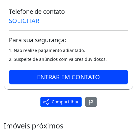
Telefone de contato
L
SOLICITAR
AZER COMPLETO:
Para sua segurança:
* Portaria com segurança 24hs;
1. Não realize pagamento adiantado.
* Piscina Adulta e Infantil;
2. Suspeite de anúncios com valores duvidosos.
* Salão de Festas;
* Petplace;
ENTRAR EM CONTATO
* Área Fitness;
* Playground;
Compartilhar
A Partir de R$ 185.534,00 ( Sinal de R$ 500,00
e Saldo da Entrada em Ate 60 meses ).
Imóveis próximos
-