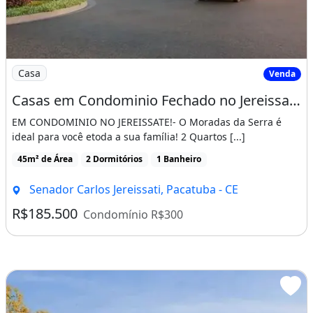
Imagem: Casas em Condominio Fechado no Jereissate
Casa
Venda
Casas em Condominio Fechado no Jereissate 3, Entrada Facilitada em Ate 60X, Aproveite!
EM CONDOMINIO NO JEREISSATE!- O Moradas da Serra é
ideal para você etoda a sua família! 2 Quartos [...]
45m² de Área
2 Dormitórios
1 Banheiro
Senador Carlos Jereissati, Pacatuba - CE
R$185.500
Condomínio R$300