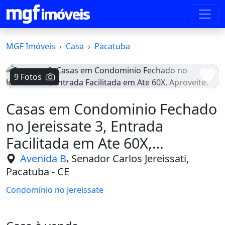
MGF Imóveis
Casa
Pacatuba
9 Fotos
Voltar
Avanç
Casas em Condominio Fechado
no Jereissate 3, Entrada
Facilitada em Ate 60X,
Aproveite!
,
Avenida B
Senador Carlos Jereissati,
Pacatuba - CE
Condomínio no Jereissate