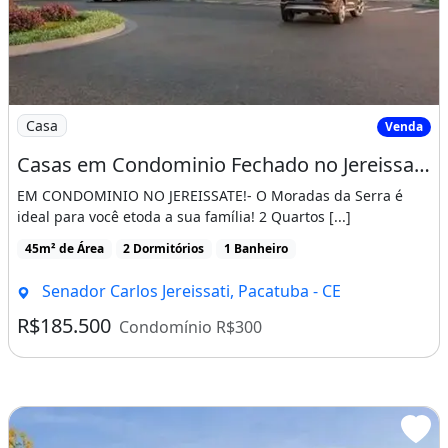
Imagem: Casas em Condominio Fechado no Jereissate
Casa
Venda
Casas em Condominio Fechado no Jereissate 3, Entrada Facilitada em Ate 60X, Aproveite!
EM CONDOMINIO NO JEREISSATE!- O Moradas da Serra é
ideal para você etoda a sua família! 2 Quartos [...]
45m² de Área
2 Dormitórios
1 Banheiro
Senador Carlos Jereissati, Pacatuba - CE
R$185.500
Condomínio R$300