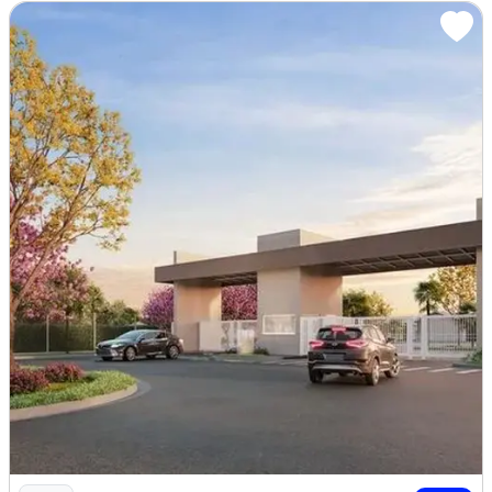
A
GENDE SUA VISITA: ( 8 5 ) 9 8 6 5 9 .1 0 0 0 / 9
8 6 2 2 .3 2 5 3
CRECI 15.160
_______________________________________________
__________________
:T1FTLC
Piscina
Varanda
Área de serviço
Imagem: Casas em Condominio Fechado no Jereissate