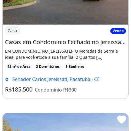
Imagem: Casas em Condominio Fechado no Jereissate
Casa
Venda
Casas em Condominio Fechado no Jereissate 3, Entrada Facilitada em Ate 60X, Aproveite!
EM CONDOMINIO NO JEREISSATE!- O Moradas da Serra é
ideal para você etoda a sua família! 2 Quartos [...]
45m² de Área
2 Dormitórios
1 Banheiro
Senador Carlos Jereissati, Pacatuba - CE
R$185.500
Condomínio R$300