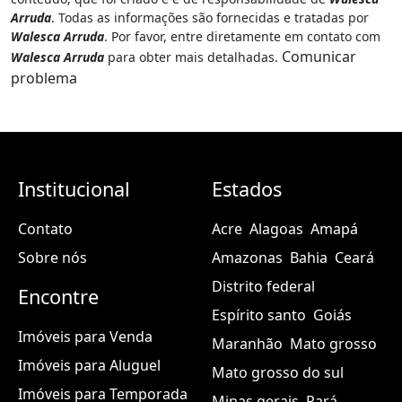
Arruda
. Todas as informações são fornecidas e tratadas por
Walesca Arruda
. Por favor, entre diretamente em contato com
Comunicar
Walesca Arruda
para obter mais detalhadas.
problema
Institucional
Estados
Contato
Acre
Alagoas
Amapá
Sobre nós
Amazonas
Bahia
Ceará
Distrito federal
Encontre
Espírito santo
Goiás
Imóveis para Venda
Maranhão
Mato grosso
Imóveis para Aluguel
Mato grosso do sul
Imóveis para Temporada
Minas gerais
Pará