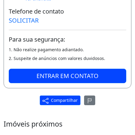
Telefone de contato
L
SOLICITAR
AZER COMPLETO:
Para sua segurança:
* Portaria com segurança 24hs;
1. Não realize pagamento adiantado.
* Piscina Adulta e Infantil;
2. Suspeite de anúncios com valores duvidosos.
* Salão de Festas;
* Petplace;
ENTRAR EM CONTATO
* Área Fitness;
* Playground;
Compartilhar
A Partir de R$ 185.534,00 ( Sinal de R$ 500,00
e Saldo da Entrada em Ate 60 meses ).
Imóveis próximos
-