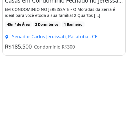
Casas em Condominio Fechado no Jereissate 3, Entrada Facilitada em Ate 60X, Aproveite!
EM CONDOMINIO NO JEREISSATE!- O Moradas da Serra é
ideal para você etoda a sua família! 2 Quartos [...]
45m² de Área
2 Dormitórios
1 Banheiro
Senador Carlos Jereissati, Pacatuba - CE
R$185.500
Condomínio R$300