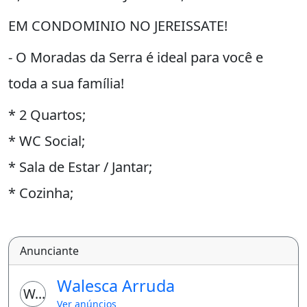
EM CONDOMINIO NO JEREISSATE!
- O Moradas da Serra é ideal para você e
toda a sua família!
* 2 Quartos;
* WC Social;
* Sala de Estar / Jantar;
* Cozinha;
* Area de Serviço;
* Quintal;
Anunciante
* 1 Vaga;
Walesca Arruda
WA
SEGURANÇA E
Ver anúncios