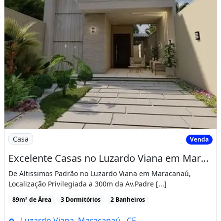
Imagem: Excelente Casas no Luzardo Viana em Maracana
Casa
Venda
Excelente Casas no Luzardo Viana em Maracanaú, 100 Porcelanato Acabamento Fino!. 1G90Gch
De Altissimos Padrão no Luzardo Viana em Maracanaú,
Localização Privilegiada a 300m da Av.Padre [...]
89m² de Área
3 Dormitórios
2 Banheiros
Luzardo Viana, Maracanaú - CE