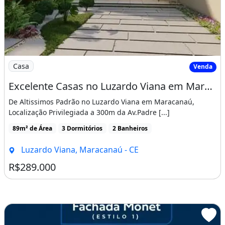
Imagem: Excelente Casas no Luzardo Viana em Maracana
Casa
Venda
Excelente Casas no Luzardo Viana em Maracanaú, 100 Porcelanato Acabamento Fino!. U0Igch
De Altissimos Padrão no Luzardo Viana em Maracanaú,
Localização Privilegiada a 300m da Av.Padre [...]
89m² de Área
3 Dormitórios
2 Banheiros
Luzardo Viana, Maracanaú - CE
R$289.000