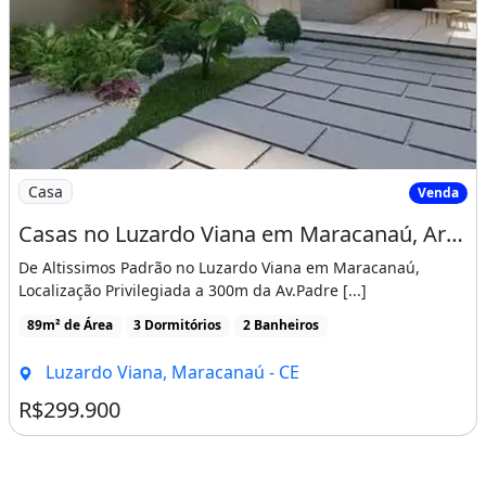
Imagem: Casas no Luzardo Viana em Maracanaú, Arquite
Casa
Venda
Casas no Luzardo Viana em Maracanaú, Arquitetura Moderna, 100 Porcelanato Acabamento
De Altissimos Padrão no Luzardo Viana em Maracanaú,
Localização Privilegiada a 300m da Av.Padre [...]
89m² de Área
3 Dormitórios
2 Banheiros
Luzardo Viana, Maracanaú - CE
R$299.900