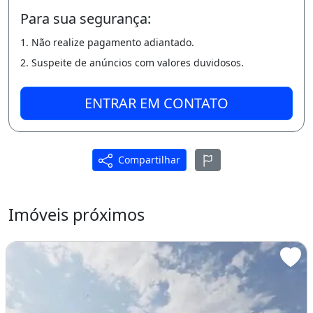
° Quintal;
Para sua segurança:
° Fachada Moderna;
1. Não realize pagamento adiantado.
2. Suspeite de anúncios com valores duvidosos.
° 100% Porcelanato;
° Porta Pivotante;
ENTRAR EM CONTATO
° Vidro da Fachada Espelhado;
° Paisagismo Completo;
Compartilhar
° Iluminação Interna Toda de LED;
° Churrasqueira;
Imóveis próximos
Valor de R$ 289.000,00
° ITBI E REGISTRO INLUSO
A