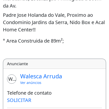
da Av.
Padre Jose Holanda do Vale, Proximo ao
Condominio Jardins da Serra, Nido Box e Acal
Home Center!!
° Area Construida de 89m²;
° 2 Vagas;
° 3 Quartos (1 Suíte Master e 1 Suíte
Anunciante
Reversivel);
Walesca Arruda
° 1 Banheiro Social;
WA
Ver anúncios
° Sala de Estar | Jantar Amplas;
Telefone de contato
° Cozinha Americana Toda Revestida;
SOLICITAR
° Area de Serviço;