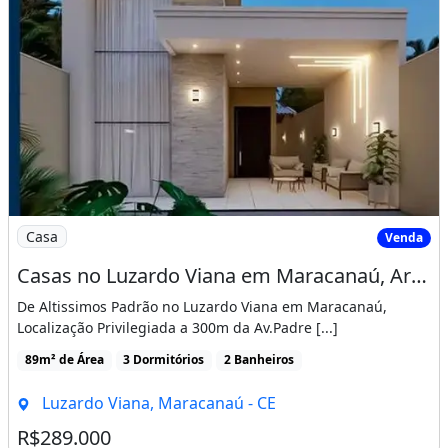
Imagem: Casas no Luzardo Viana em Maracanaú, Arquite
Casa
Venda
Casas no Luzardo Viana em Maracanaú, Arquitetura Moderna, 100 Porcelanato Acabamento
De Altissimos Padrão no Luzardo Viana em Maracanaú,
Localização Privilegiada a 300m da Av.Padre [...]
89m² de Área
3 Dormitórios
2 Banheiros
Luzardo Viana, Maracanaú - CE
R$289.000