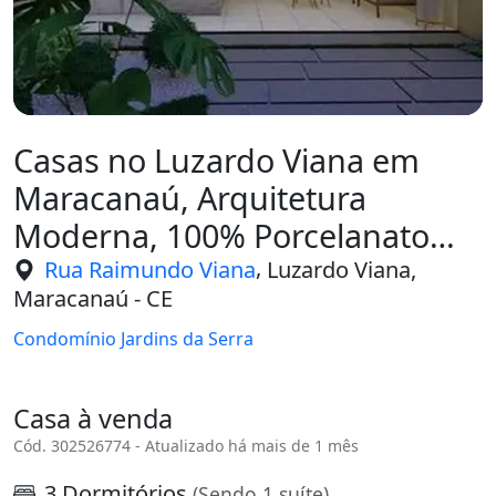
Casas no Luzardo Viana em
Maracanaú, Arquitetura
Moderna, 100% Porcelanato
Acabamento
,
Rua Raimundo Viana
Luzardo Viana,
Maracanaú - CE
Condomínio Jardins da Serra
Casa à venda
Cód. 302526774 - Atualizado há mais de 1 mês
3 Dormitórios
(Sendo 1 suíte)