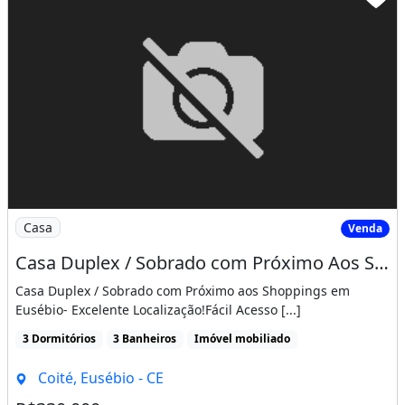
8
5) 98659+1000
:1DCO2AK
Imóvel novo
Varanda
Área de serviço
Imagem: Casa Duplex / Sobrado com Próximo Aos Shoppi
Casa
Venda
Casa Duplex / Sobrado com Próximo Aos Shoppings em Eusébio, 03 Suítes, 01 Reversível
Casa Duplex / Sobrado com Próximo aos Shoppings em
Eusébio- Excelente Localização!Fácil Acesso [...]
3 Dormitórios
3 Banheiros
Imóvel mobiliado
Coité, Eusébio - CE