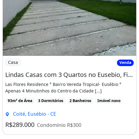
Imagem: Lindas Casas com 3 Quartos no Eusebio, Fino
Casa
Venda
Lindas Casas com 3 Quartos no Eusebio, Fino Acabamento, Ultimas Unidades!
Las Flores Residence ° Bairro Vereda Tropical- Eusébio °
Apenas 4 Minutinhos do Centro da Cidade [...]
93m² de Área
3 Dormitórios
2 Banheiros
Imóvel novo
Coité, Eusébio - CE
R$289.000
Condomínio R$300