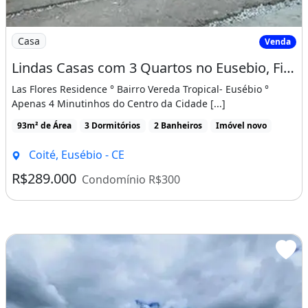
Imagem: Lindas Casas com 3 Quartos no Eusebio, Fino
Casa
Venda
Lindas Casas com 3 Quartos no Eusebio, Fino Acabamento, Ultimas Unidades!
Las Flores Residence ° Bairro Vereda Tropical- Eusébio °
Apenas 4 Minutinhos do Centro da Cidade [...]
93m² de Área
3 Dormitórios
2 Banheiros
Imóvel novo
Coité, Eusébio - CE
R$289.000
Condomínio R$300