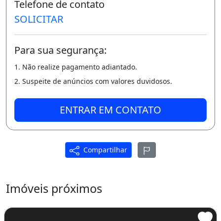
Telefone de contato
° Área de Serviço;
SOLICITAR
° Quintal;
Para sua segurança:
° Varanda Gourmet;
1. Não realize pagamento adiantado.
° Excelente Acabamento;
2. Suspeite de anúncios com valores duvidosos.
° 100% no Porcelanato;
ENTRAR EM CONTATO
* Valor R$ 289.000,00 Pode ser Financiado por
qualquer banco;
* Temos Casas Prontas para Morar como
Compartilhar
também unidades para entrega em Setembro
e Dezembro de 2023
Imóveis próximos
Mais Informações (