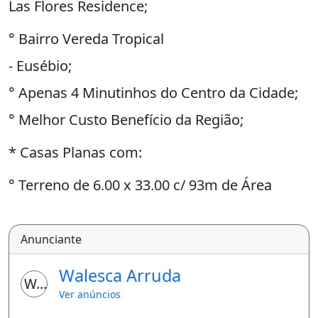
Las Flores Residence;
° Bairro Vereda Tropical
- Eusébio;
° Apenas 4 Minutinhos do Centro da Cidade;
° Melhor Custo Benefício da Região;
* Casas Planas com:
° Terreno de 6,00 x 33,00 c/ 93m de Área
Construída;
° 02 Vagas;
Anunciante
° 03 Quartos ( 02 Suites );
Walesca Arruda
WA
° Sala de Estar / Jantar;
Ver anúncios
° Cozinha Americana;