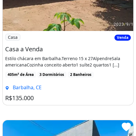
Imagem: Casa a Venda
Casa
Venda
Casa a Venda
Estilo chácara em Barbalha.Terreno 15 x 27AlpendreSala
americanaCozinha conceito aberto1 suíte2 quartos1 [...]
405m² de Área
3 Dormitórios
2 Banheiros
Barbalha, CE
R$135.000