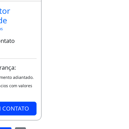
tor
de
os
ontato
rança:
amento adiantado.
ncios com valores
M CONTATO