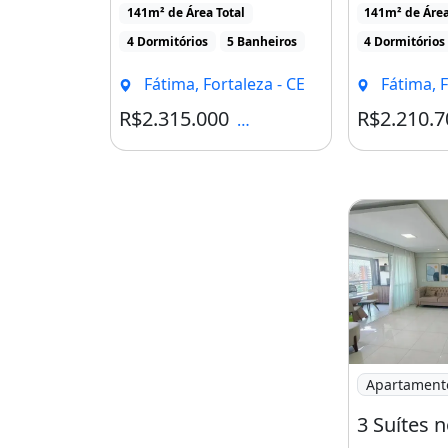
serviço, quarto de [...]
serviço, quart
Elevador
141m² de Área Total
141m² de Área
Espaço Gourmet
4 Dormitórios
5 Banheiros
4 Dormitórios
Fechadura Digital
Fátima, Fortaleza - CE
Fátima, F
Interfone
R$2.315.000
R$2.210.7
Condomínio R$1.800
Piscina
Vista Exterior
Sacada / Varanda
Playground
Salão De Festas
Rua Asfaltada
Área De Lazer
Escada
Imagem: 3 Su
Apartament
Churrasqueira
Guarda roupa
Pisc