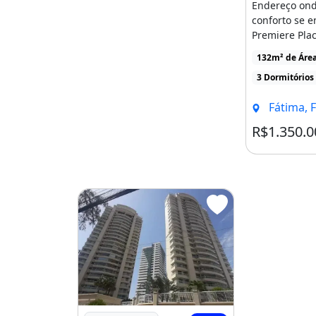
Endereço onde
conforto se e
Premiere Pla
apartamento q
132m² de Áre
3 Dormitórios
Fátima, F
R$1.350.0
Imagem: Ed Via Appia - Andar Alto - Móveis 