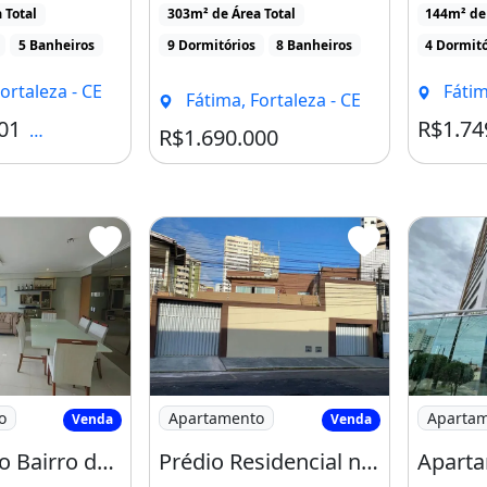
o de [...]
mobíliarioR$ 1.890.000,00 [...]
gt amp lt
 Total
303m² de Área Total
144m² de 
Condomíni
5 Banheiros
9 Dormitórios
8 Banheiros
4 Dormitó
ortaleza - CE
Fátim
Fátima, Fortaleza - CE
01
R$1.74
Condomínio R$1.800
R$1.690.000
ítes no Bairro de Fátima Apartamento
Imagem: Prédio Residencial no Bairro de
Imagem: 
o
Apartamento
Aparta
ina
Varanda
Venda
Venda
3 Suítes no Bairro de Fátima Apartamento no Premiere Place
Prédio Residencial no Bairro de Fátima com 9 Apartamentos e Escritório