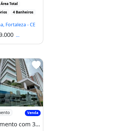
 br amp gt
Área Total
o [...]
rios
4 Banheiros
a, Fortaleza - CE
9.000
Condomínio R$1.400
 Fátima
Apartamento com 3 Dormitórios À Venda
mento
Venda
Apartamento com 3 Dormitórios À Venda, 163 M² por R$ 1.700.000,00 - Fátima