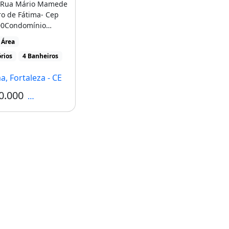
oRua Mário Mamede
ro de Fátima- Cep
00Condomínio
 onde existe
 Área
...]
rios
4 Banheiros
a, Fortaleza - CE
0.000
Condomínio R$1.020