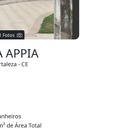
 APPIA
taleza - CE
anheiros
² de Área Total