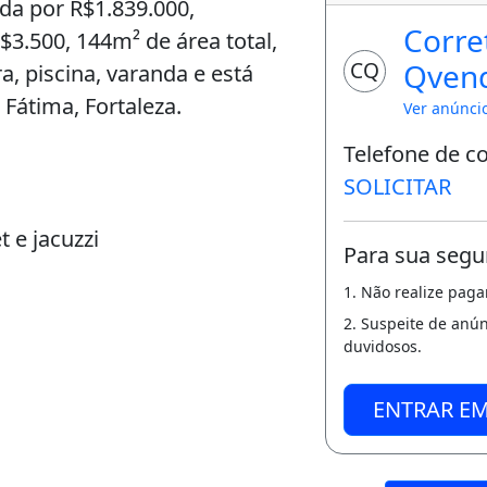
da por R$1.839.000,
Corre
3.500, 144m² de área total,
Qven
CQ
a, piscina, varanda e está
Fátima, Fortaleza.
Ver anúnci
Telefone de c
SOLICITAR
t e jacuzzi
Para sua segu
1. Não realize pag
2. Suspeite de anú
duvidosos.
ENTRAR E