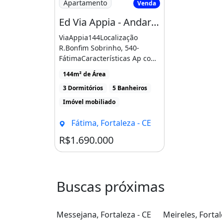
Apartamento
Venda
Ed Via Appia - Andar Alto - Móveis Projetados - 3 Suítes - 144 Metros - 3 Vagas - Lazer
ViaAppia144Localização
R.Bonfim Sobrinho, 540-
FátimaCaracterísticas Ap com
144m², possuindo [...]
144m² de Área
3 Dormitórios
5 Banheiros
Imóvel mobiliado
Fátima, Fortaleza - CE
R$1.690.000
Buscas próximas
Messejana, Fortaleza - CE
Meireles, Fortal