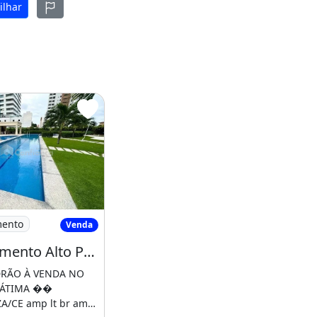
ilhar
irro de Fátima
Apartamento Alto Padrão a Venda no Fátima
mento
Venda
Apartamento Alto Padrão a Venda no Fátima em Fortaleza/CE
DRÃO À VENDA NO
FÁTIMA ��
A/CE amp lt br amp