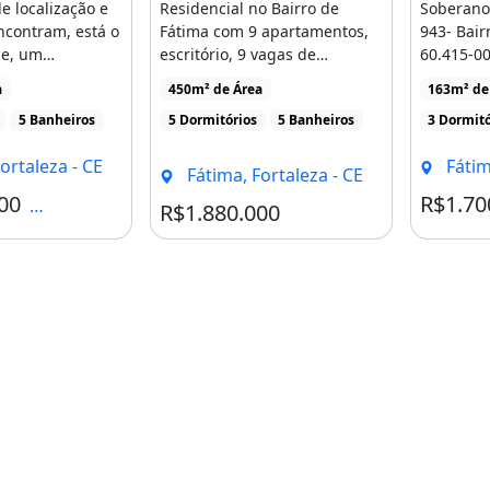
 localização e
Residencial no Bairro de
Soberan
ncontram, está o
Fátima com 9 apartamentos,
943- Bair
ce, um
escritório, 9 vagas de
60.415-0
ue traduz [...]
garagem, com locação [...]
Soberano,
a
450m² de Área
163m² de
requinte [
5 Banheiros
5 Dormitórios
5 Banheiros
3 Dormitó
ortaleza - CE
Fátim
Fátima, Fortaleza - CE
00
R$1.70
Condomínio R$1.295
R$1.880.000
Projetados