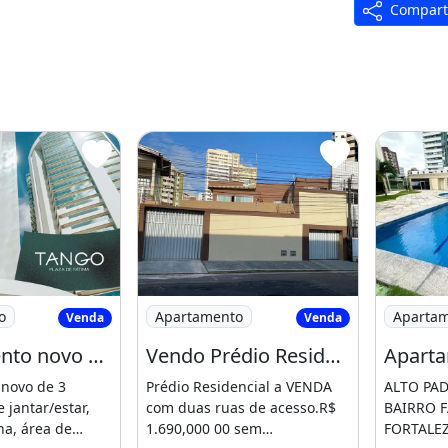
Compart
s Aromas, Playground, Salão
ocial, Salão de festas, Copa,
scina adulto com raia, piscina
portes, Street Basketball,
spaço mulher, Espaço
to:
ro de
tamento novo 3 suítes no Bairro de
Imagem: Vendo Prédio Residencial no Ba
Imagem: 
o
Apartamento
Aparta
Venda
Venda
Apartamento novo 3 suítes no Bairro de Fátima
Vendo Prédio Residencial no Bairro de Fátima com 9 apartamentos e 1 escritório
novo de 3
Prédio Residencial a VENDA
ALTO PA
e jantar/estar,
com duas ruas de acesso.R$
BAIRRO 
ha, área de
1.690,000 00 sem
FORTALEZ