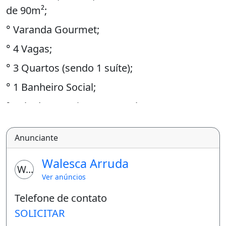
de 90m²;
° Varanda Gourmet;
° 4 Vagas;
° 3 Quartos (sendo 1 suíte);
° 1 Banheiro Social;
° Sala de Estar | Jantar Amplas;
° Cozinha Americana Toda Revestida;
Anunciante
° Lavanderia com Tanque;
Walesca Arruda
Valor de R$ 210.000,00
WA
Ver anúncios
° ITBI E REGISTRO INLUSO
Telefone de contato
SOLICITAR
A