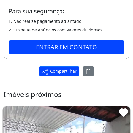
G
Para sua segurança:
ENDE SUA VISITA:
1. Não realize pagamento adiantado.
2. Suspeite de anúncios com valores duvidosos.
( 8 5 ) 9 8 6 5 9 .1 0 0 0
ENTRAR EM CONTATO
( 8 5 ) 9 8 6 2 2 .3 2 5 3
CRECI 15.160
Compartilhar
_______________________________________________
__________________
Imóveis próximos
:Q82AK
Varanda
Área de serviço