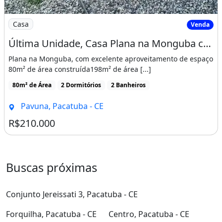
Imagem: Última Unidade, Casa Plana na Monguba com
Casa
Venda
Última Unidade, Casa Plana na Monguba com Suíte, 3 Vagas e Minha Casa Minha Vida
Plana na Monguba, com excelente aproveitamento de espaço
80m² de área construída198m² de área [...]
80m² de Área
2 Dormitórios
2 Banheiros
Pavuna, Pacatuba - CE
R$210.000
Buscas próximas
Conjunto Jereissati 3, Pacatuba - CE
Forquilha, Pacatuba - CE
Centro, Pacatuba - CE