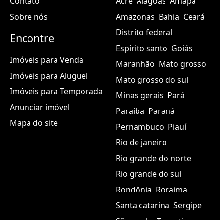
Contato
Acre
Alagoas
Amapá
Sobre nós
Amazonas
Bahia
Ceará
Distrito federal
Encontre
Espírito santo
Goiás
Imóveis para Venda
Maranhão
Mato grosso
Imóveis para Aluguel
Mato grosso do sul
Imóveis para Temporada
Minas gerais
Pará
Anunciar imóvel
Paraíba
Paraná
Mapa do site
Pernambuco
Piauí
Rio de janeiro
Rio grande do norte
Rio grande do sul
Rondônia
Roraima
Santa catarina
Sergipe