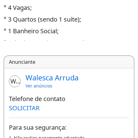
° 4 Vagas;
° 3 Quartos (sendo 1 suíte);
° 1 Banheiro Social;
° Sala de Estar | Jantar Amplas;
° Cozinha Americana Toda Revestida;
Anunciante
° Lavanderia com Tanque;
Walesca Arruda
Valor de R$ 210.000,00
WA
Ver anúncios
° ITBI E REGISTRO INLUSO
Telefone de contato
SOLICITAR
A
G
Para sua segurança:
ENDE SUA VISITA:
1. Não realize pagamento adiantado.