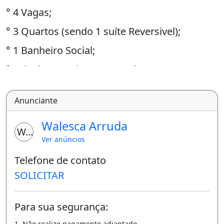
° 4 Vagas;
° 3 Quartos (sendo 1 suíte Reversivel);
° 1 Banheiro Social;
° Sala de Estar | Jantar Amplas;
° Cozinha Americana Toda Revestida;
Anunciante
° Lavanderia com Tanque;
Walesca Arruda
Valor de R$ 180.000,00
WA
Ver anúncios
° ITBI E REGISTRO INLUSO
Telefone de contato
SOLICITAR
A
G
Para sua segurança:
ENDE SUA VISITA:
1. Não realize pagamento adiantado.