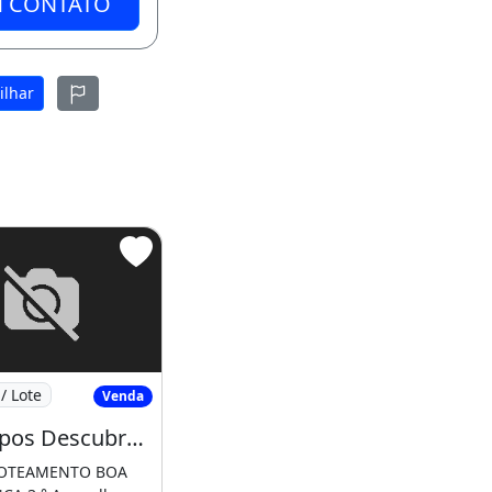
M CONTATO
ilhar
ATUBA - CE, SENADOR
Amp Apos Descubra Seu Novo Lar no Loteamento
/ Lote
Venda
Amp Apos Descubra Seu Novo Lar no Loteamento Jereissati 3 em Pacatuba!7 3 8 4 6
 LOTEAMENTO BOA