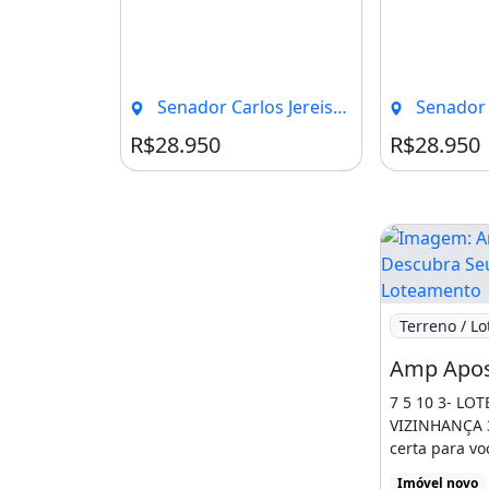
Senador Carlos Jereissati, Pacatuba - CE
Senador Carlos Je
R$28.950
R$28.950
Imagem: Amp
Terreno / Lo
7 5 10 3- L
VIZINHANÇA 3
certa para vo
planejado co
Imóvel novo