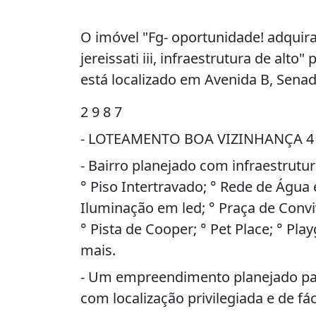
O imóvel "Fg- oportunidade! adquira
jereissati iii, infraestrutura de alto
está localizado em Avenida B, Senado
2 9 8 7
- LOTEAMENTO BOA VIZINHANÇA 4 ° 
- Bairro planejado com infraestrutu
° Piso Intertravado; ° Rede de Água 
Iluminação em led; ° Praça de Conv
° Pista de Cooper; ° Pet Place; ° Pl
mais.
- Um empreendimento planejado par
com localização privilegiada e de fác