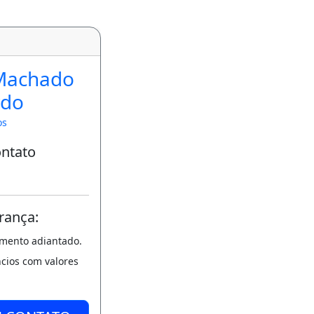
Machado
rdo
os
ontato
rança:
amento adiantado.
ncios com valores