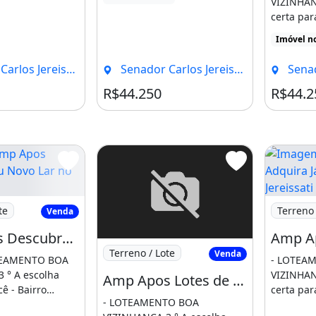
VIZINHAN
certa par
planejado
Imóvel n
[...]
reissati, Pacatuba - CE
Senador Carlos Jereissati, Pacatuba - CE
Senador Ca
R$44.250
R$44.2
 Apos Descubra Seu Novo Lar no Loteamento
Imagem: A
te
Terreno 
Venda
Amp Apos Descubra Seu Novo Lar no Loteamento Jereissati 3 em Pacatuba!2 7 5 10 3
Imagem: Amp Apos Lotes de Alto Padrão
Terreno / Lote
Venda
OTEAMENTO BOA
- LOTEA
 ° A escolha
VIZINHAN
Amp Apos Lotes de Alto Padrão Às Margens da Ce-060 - Infraestrutura Completa. Entre Em
cê - Bairro
certa par
- LOTEAMENTO BOA
m infraestrutura
planejado