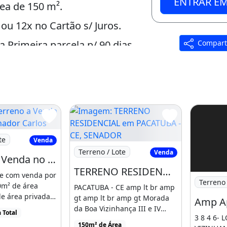
ENTRAR E
rea de 150 m².
 ou 12x no Cartão s/ Juros.
a Primeira parcela p/ 90 dias.
Compart
 Carlos
eno a Venda no bairro Senador Carlos
te
Venda
Imagem: TERRENO RESIDENCIAL em PAC
Terreno / Lote
Venda
Terreno a Venda no bairro Senador Carlos Jereissati - Pacatuba, CE
TERRENO RESIDENCIAL em PACATUBA - CE, SENADOR CARLOS JEREISSATI
ote com venda por
Imagem: 
Terreno 
0m² de área
PACATUBA - CE amp lt br amp
de área privada,
gt amp lt br amp gt Morada
[...]
da Boa Vizinhança III e IV
 Total
3 8 4 6-
amp lt br amp [...]
150m² de Área