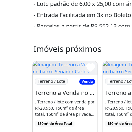
- Lote padrão de 6,00 x 25,00 com á
- Entrada Facilitada em 3x no Boleto
- Parcelas a partir de R$ 552,13 com 
- Quer mais informações?
Imóveis próximos
Me liga ou chama no Whatsapp: (8
5) 9 8 8 3 5 0 6 3 5 Creci 20151j
Imagem: Terreno a Venda no bairro Senador
Imagem: Terr
Terreno / Lote
Terreno / Lo
Venda
Terreno a Venda no bairro Senador Carlos Jereissati - Pacatuba, CE
. Terreno / lote com venda por
. Terreno / l
R$28.950, 150m² de área
R$28.950, 15
total, 150m² de área privada,
total, 150m² 
localizado em [...]
localizado em 
150m² de Área Total
150m² de Área