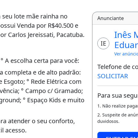
 seu lote mãe rainha no
Anunciante
" possui Venda por R$40.500 e
Inês 
r Carlos Jereissati, Pacatuba.
Edua
IE
Ver anúnci
A escolha certa para você:
Telefone de c
ra completa e de alto padrão:
SOLICITAR
e Esgoto; ° Rede Elétrica com
ivência; ° Campo c/ Gramado;
Para sua segu
ayground; ° Espaço Kids e muito
1. Não realize pag
2. Suspeite de anú
a atender o seu conforto,
duvidosos.
il acesso.