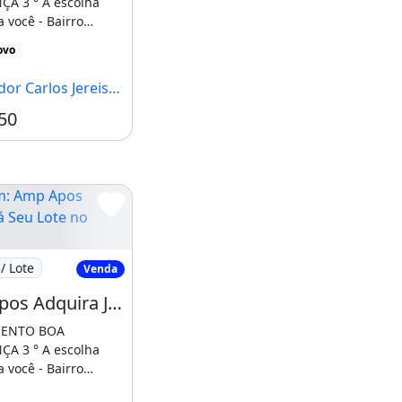
ÇA 3 ° A escolha
a você - Bairro
 com infraestrutura
ovo
rlos Jereissati, Pacatuba - CE
50
mp Apos Adquira Já Seu Lote no Jereissati
/ Lote
Venda
Amp Apos Adquira Já Seu Lote no Jereissati III - Infraestrutura de Alto Padrão. Ligue
 Às Margens
MENTO BOA
ÇA 3 ° A escolha
a você - Bairro
 com infraestrutura