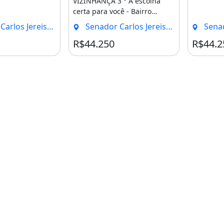
VIZINHANÇA 3 ° A escolha
completa [
certa para você - Bairro
planejado com infraestrutura
reissati, Pacatuba - CE
Senador Carlos Jereissati, Pacatuba - CE
Senador Ca
completa [...]
R$44.250
R$44.2
gens da