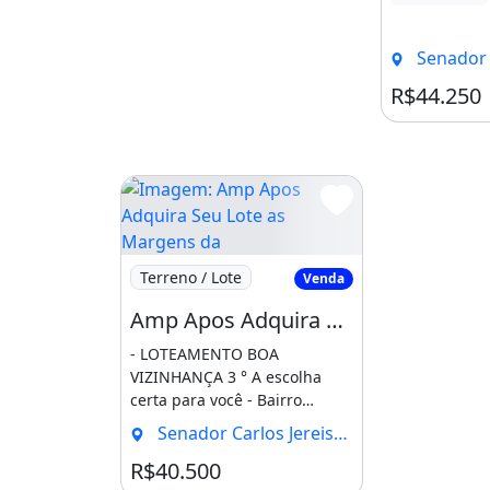
[...]
Senador Carlos Je
R$44.250
Imagem: Amp Apos Adquira Seu Lote as Mar
Terreno / Lote
Venda
Amp Apos Adquira Seu Lote as Margens da Ce-060, Vizinho a Cervejaria Heineken. Vá
- LOTEAMENTO BOA
VIZINHANÇA 3 ° A escolha
certa para você - Bairro
planejado com infraestrutura
Senador Carlos Jereissati, Pacatuba - CE
completa [...]
R$40.500