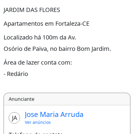
JARDIM DAS FLORES
Apartamentos em Fortaleza-CE
Localizado há 100m da Av.
Osório de Paiva, no bairro Bom Jardim.
Área de lazer conta com:
- Redário
- Playground
- Pet Place
Anunciante
- Piscinas Adulto e Infantil
Jose Maria Arruda
JA
- Churrasqueira
Ver anúncios
- Bicicletário.