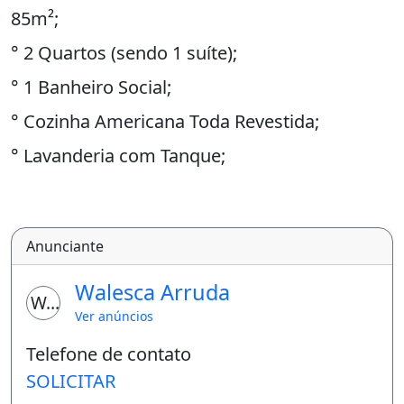
85m²;
° 2 Quartos (sendo 1 suíte);
° 1 Banheiro Social;
° Cozinha Americana Toda Revestida;
° Lavanderia com Tanque;
Brindes:
° Jardiagem;
Anunciante
° Churrasqueira
Walesca Arruda
WA
° Chuveirão;
Ver anúncios
- Material Diferenciado:
Telefone de contato
SOLICITAR
* Janelas em vidro M200 (frontal verde ,