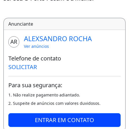
oportunidade da regiao para investir em um
local que promete crescimento abundante,
com evolução em diversos ramos Facil
Anunciante
acesso Condicoes especiais de negociacao
ALEXSANDRO ROCHA
Lotes a partir de 450m² (15 x
AR
Ver anúncios
3
Telefone de contato
0) Alex Rocha creci:12088 É tão bom sonhar
SOLICITAR
com uma casa e perceber que esse sonho
está se tornando realidade.
Para sua segurança:
1. Não realize pagamento adiantado.
2. Suspeite de anúncios com valores duvidosos.
ENTRAR EM CONTATO