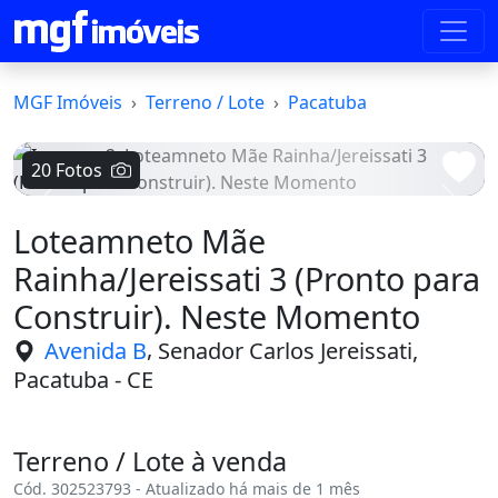
MGF Imóveis
Terreno / Lote
Pacatuba
20 Fotos
Voltar
Avanç
Loteamneto Mãe
Rainha/Jereissati 3 (Pronto para
Construir). Neste Momento
,
Avenida B
Senador Carlos Jereissati,
Pacatuba - CE
Terreno / Lote à venda
Cód. 302523793 - Atualizado há mais de 1 mês