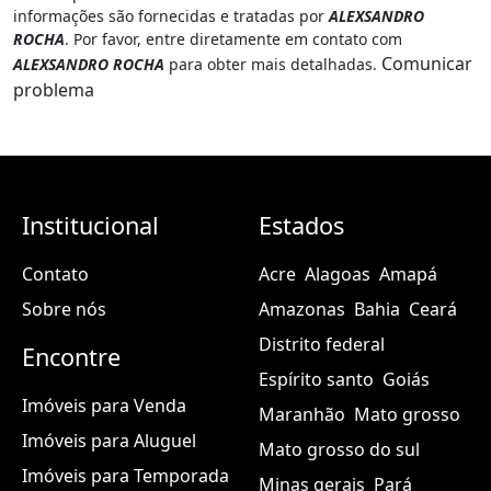
informações são fornecidas e tratadas por
ALEXSANDRO
ROCHA
. Por favor, entre diretamente em contato com
Comunicar
ALEXSANDRO ROCHA
para obter mais detalhadas.
problema
Institucional
Estados
Contato
Acre
Alagoas
Amapá
Sobre nós
Amazonas
Bahia
Ceará
Distrito federal
Encontre
Espírito santo
Goiás
Imóveis para Venda
Maranhão
Mato grosso
Imóveis para Aluguel
Mato grosso do sul
Imóveis para Temporada
Minas gerais
Pará