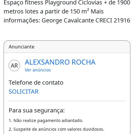
Espaço fitness Playground Ciclovias + de 1900
metros lotes a partir de 150 m² Mais
informações: George Cavalcante CRECI 21916
Clica ni link:
https://wa.me/message/JP4QLYZ7FOZTI1
Nunca desista de lutar.
Anunciante
ALEXSANDRO ROCHA
AR
Ver anúncios
Telefone de contato
SOLICITAR
Para sua segurança:
1. Não realize pagamento adiantado.
2. Suspeite de anúncios com valores duvidosos.