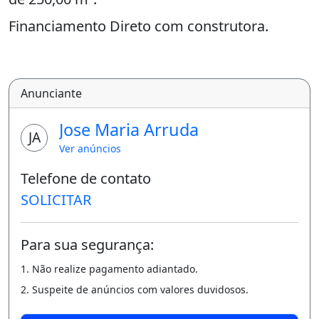
Financiamento Direto com construtora.
Entrada Facilitada a partir de R$ 3.437,50 e
Saldo em até 120 parcelas a partir de R$
Anunciante
686,51.
* MAIORES INFORMAÇÕES
Jose Maria Arruda
JA
* / CRECI 14707 F CRECI 19696 J Lute sempre
Ver anúncios
pelos seus sonhos.
Telefone de contato
SOLICITAR
Para sua segurança:
1. Não realize pagamento adiantado.
2. Suspeite de anúncios com valores duvidosos.