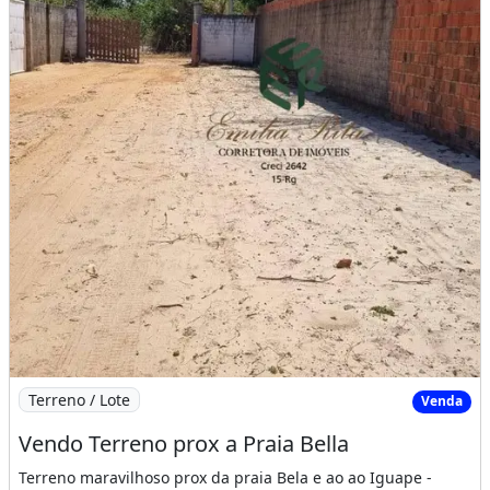
Imagem: Vendo Terreno prox a Praia Bella
Terreno / Lote
Venda
Vendo Terreno prox a Praia Bella
Terreno maravilhoso prox da praia Bela e ao ao Iguape -
Aquiraz CEConfira essa mega oportunidade um verdadeiro
[...]
1.584m² de Área
Patacas, Aquiraz - CE
R$135.000