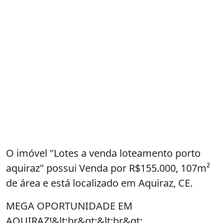
O imóvel "Lotes a venda loteamento porto
aquiraz" possui Venda por R$155.000, 107m²
de área e está localizado em Aquiraz, CE.
MEGA OPORTUNIDADE EM
AQUIRAZ!&lt;br&gt;&lt;br&gt;
&lt;br&gt;&lt;br&gt;
LOTEAMENTO PORTO AQUIRAZ  Seu sonho
começa aqui!&lt;br&gt;&lt;br&gt;
&lt;br&gt;&lt;br&gt;
Lotes de 205 m² e 216 m², vizinhos,
totalizando 425 m², por apenas R$
160.000.&lt;br&gt;&lt;br&gt;
&lt;br&gt;&lt;br&gt;