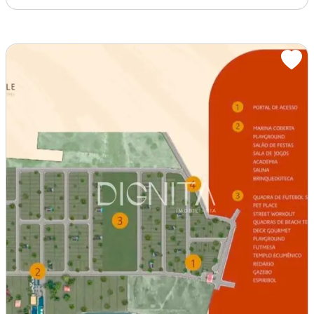
Terreno / Lote
Venda
�� OPORTUNIDADE NO CATU VILLE �� LOTE EM CONDOMÍNIO NÁUTICO ��
Amp lt b amp gt OPORTUNIDADE NO CATU VILLE �� LOTE
EM CONDOMÍNIO NÁUTICO amp lt /b amp gt amp [...]
277m² de Área Total
Tapera, Aquiraz - CE
R$189.000