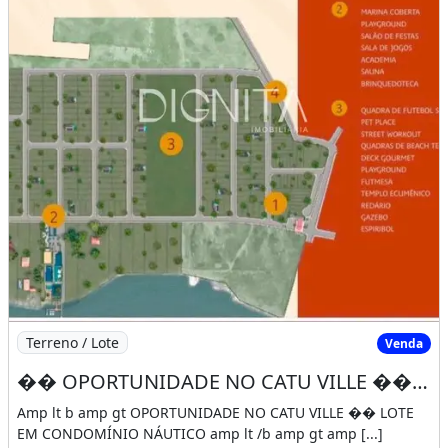
Terreno / Lote
Venda
�� OPORTUNIDADE NO CATU VILLE �� LOTE EM CONDOMÍNIO NÁUTICO ��
Amp lt b amp gt OPORTUNIDADE NO CATU VILLE �� LOTE
EM CONDOMÍNIO NÁUTICO amp lt /b amp gt amp [...]
277m² de Área Total
Tapera, Aquiraz - CE
R$189.000