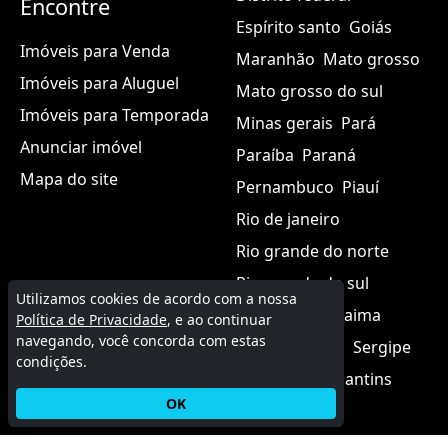
Rondônia
Roraima
Santa catarina
Sergipe
São paulo
Tocantins
MGF Imóveis
Aqui você encontra as melhores oportunidades de
imóveis para venda, aluguel e temporada.
Utilizamos cookies de acordo com a nossa
Política de Privacidade
, e ao continuar
navegando, você concorda com estas
© 2015 - 2026 MGF Imóveis.
condições.
Termos de uso
|
Política de privacidade
OK