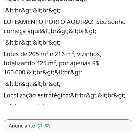
Localização estratégica:&lt;br&gt;&lt;br&gt;
&lt;br&gt;&lt;br&gt;
- 3 minutos do centro de
Anunciante
Aquiraz&lt;br&gt;&lt;br&gt;
- 2 minutos da Praia do
Odi Batista Sales
Japão&lt;br&gt;&lt;br&gt;
Ver anúncios
- 3 minutos da Prainha&lt;br&gt;&lt;br&gt;
Telefone de contato
- 5 minutos do Beach Park&lt;br&gt;&lt;br&gt;
SOLICITAR
&lt;br&gt;&lt;br&gt;
Para sua segurança:
Destaques:&lt;br&gt;&lt;br&gt;
1. Não realize pagamento adiantado.
&lt;br&gt;&lt;br&gt;
2. Suspeite de anúncios com valores duvidosos.
- Lotes quitados e prontos para