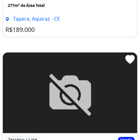
Imagem: Terreno a Venda no bairro Eusébio - Aquiraz
Terreno / Lote
Venda
Terreno a Venda no bairro Eusébio - Aquiraz, CE
. Terreno / lote com venda por R$142.000, 300m² de área,
localizado em Eusébio, Aquiraz
300m² de Área
Eusébio, Aquiraz - CE
R$142.000
Buscas próximas