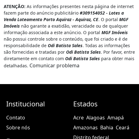
Institucional
Estados
Contato
Acre
Alagoas
Amapá
Sobre nós
Amazonas
Bahia
Ceará
Distrito federal
Encontre
Espírito santo
Goiás
Imóveis para Venda
Maranhão
Mato grosso
Imóveis para Aluguel
Mato grosso do sul
Imóveis para Temporada
Minas gerais
Pará
Anunciar imóvel
Paraíba
Paraná
Mapa do site
Pernambuco
Piauí
Rio de janeiro
Rio grande do norte
Rio grande do sul