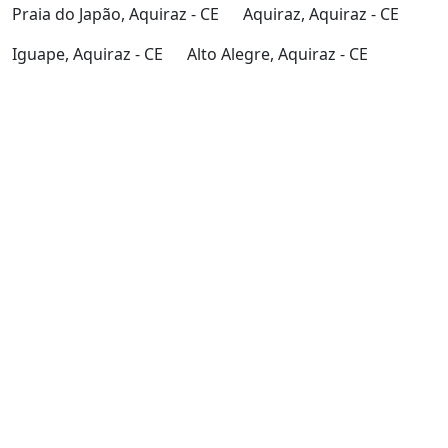
ATENÇÃO:
As informações presentes nesta página de internet
fazem parte do anúncio publicitário
#309154052 - Lotes a
Venda Loteamento Porto Aquiraz - Aquiraz, CE
. O portal
MGF
Imóveis
não garante a exatidão, veracidade ou de qualquer
informação associada a este anúncio. O portal
MGF Imóveis
não possui controle sobre o conteúdo, que foi criado e é de
responsabilidade de
Odi Batista Sales
. Todas as informações
são fornecidas e tratadas por
Odi Batista Sales
. Por favor, entre
diretamente em contato com
Odi Batista Sales
para obter mais
Comunicar problema
detalhadas.