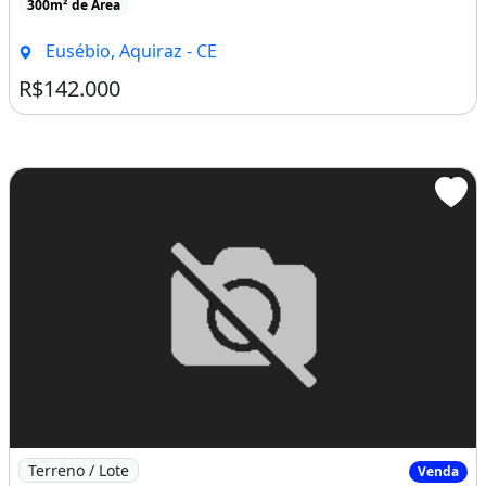
Imagem: Casas Planas Próximo Ao Centro de Aquiraz
Terreno / Lote
Venda
Casas Planas Próximo Ao Centro de Aquiraz
Casas planas próximo ao centro de Aquiraz br Acabamento
de qualidade br Área de terreno 6x26 br Áreas [...]
2 Dormitórios
2 Vagas na garagem
Aquiraz, CE
R$195.000