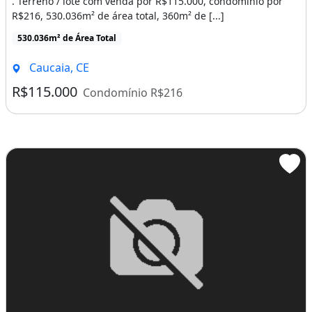
. Terreno / lote com venda por R$115.000, condomínio por
R$216, 530.036m² de área total, 360m² de [...]
530.036m² de Área Total
Caucaia, CE
R$115.000
Condomínio R$216