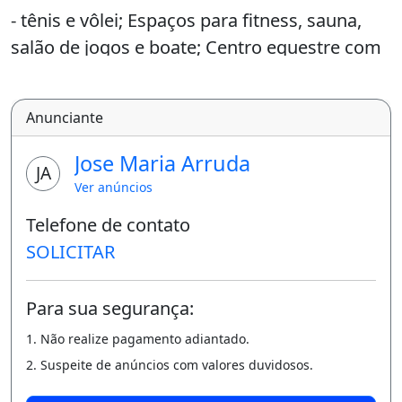
- tênis e vôlei; Espaços para fitness, sauna,
salão de jogos e boate; Centro equestre com
baias para cavalos; Quiosques para descanso
e contemplação; Área verde e de lazer com
Anunciante
mais de 100.000 m². SEGURANÇA e
Jose Maria Arruda
I
JA
Ver anúncios
NFRAESTRUTURA ENTREGUE: Portais com
Telefone de contato
controle de acesso 24hs; Segurança e muro
SOLICITAR
perimetral; Mais de 4.900 m² destinadas a
centro comercial; Redes de água, esgoto,
Para sua segurança:
energia elétrica e iluminação pública;
1. Não realize pagamento adiantado.
Pavimentação.
2. Suspeite de anúncios com valores duvidosos.
I