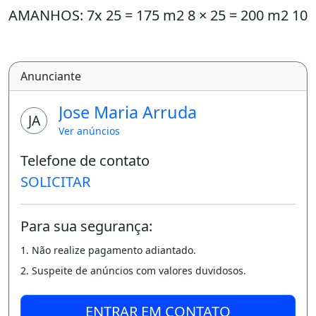
AMANHOS: 7x 25 = 175 m2 8 × 25 = 200 m2 10
x 25 = 250 m2
I
Anunciante
NFORMAÇÕES:/ CRECI 14707 F CRECI 19696 J
Jose Maria Arruda
JA
Pense positivo.
Ver anúncios
Imóvel novo
Telefone de contato
SOLICITAR
Para sua segurança:
1. Não realize pagamento adiantado.
2. Suspeite de anúncios com valores duvidosos.
ENTRAR EM CONTATO