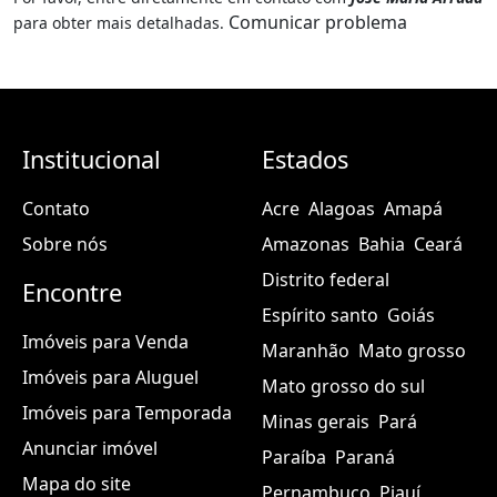
Comunicar problema
para obter mais detalhadas.
Institucional
Estados
Contato
Acre
Alagoas
Amapá
Sobre nós
Amazonas
Bahia
Ceará
Distrito federal
Encontre
Espírito santo
Goiás
Imóveis para Venda
Maranhão
Mato grosso
Imóveis para Aluguel
Mato grosso do sul
Imóveis para Temporada
Minas gerais
Pará
Anunciar imóvel
Paraíba
Paraná
Mapa do site
Pernambuco
Piauí