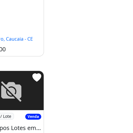
o, Caucaia - CE
00
nto para Construir
Amp Apos Lotes em Caucaia Pronto para Construir
/ Lote
Venda
Amp Apos Lotes em Caucaia Pronto para Construir Pertinho do Centro e da Praia. Apareça