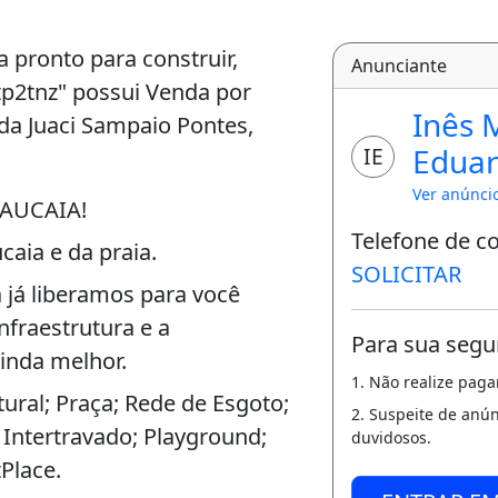
 pronto para construir,
Anunciante
atp2tnz" possui Venda por
Inês 
da Juaci Sampaio Pontes,
Edua
IE
Ver anúnci
AUCAIA!
Telefone de c
caia e da praia.
SOLICITAR
a já liberamos para você
nfraestrutura e a
Para sua segu
inda melhor.
1. Não realize pag
tural; Praça; Rede de Esgoto;
2. Suspeite de anú
 Intertravado; Playground;
duvidosos.
Place.