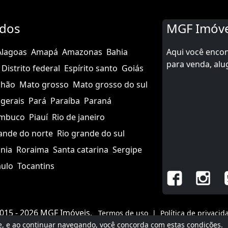
ados
MGF Imóve
Alagoas
Amapá
Amazonas
Bahia
Aqui você enco
para venda, alu
Distrito federal
Espírito santo
Goiás
nhão
Mato grosso
Mato grosso do sul
gerais
Pará
Paraíba
Paraná
mbuco
Piauí
Rio de janeiro
ande do norte
Rio grande do sul
nia
Roraima
Santa catarina
Sergipe
aulo
Tocantins
015 - 2026 MGF Imóveis.
Termos de uso
|
Política de privacid
e
, e ao continuar navegando, você concorda com estas condições.