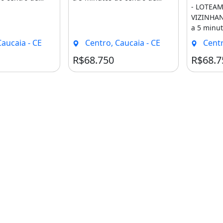
- LOTEA
praia.-
Caucaia e da praia.-
VIZINHAN
]
Liberamos [...]
a 5 minut
Caucaia e
aucaia - CE
Centro, Caucaia - CE
Centr
Liberamos 
R$68.750
R$68.7
 para Construir