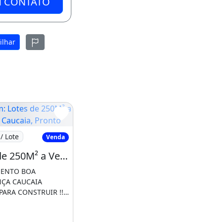
M CONTATO
ilhar
otes de 250M² a Venda na Caucaia, Pronto
/ Lote
Venda
Lotes de 250M² a Venda na Caucaia, Pronto para Construir!
MENTO BOA
ote Próximo
NÇA CAUCAIA
ARA CONSTRUIR !!-
minutos do centro
 [...]