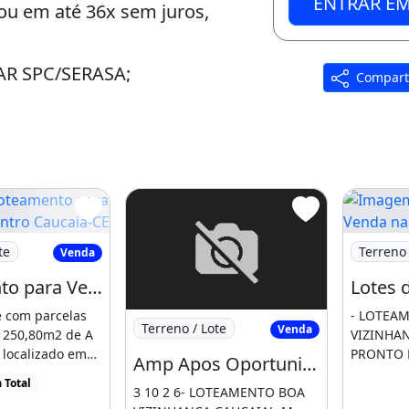
ENTRAR E
ou em até 36x sem juros,
R SPC/SERASA;
Compart
uirir o seu!
eamento para Venda em Centro Caucaia-CE
Imagem: L
te
Terreno 
Venda
Loteamento para Venda em Centro Caucaia-CE
e com parcelas
- LOTEA
Imagem: Amp Apos Oportunidade! Seu L
Terreno / Lote
Venda
 250,80m2 de A
VIZINHA
 - CE, CENTRO
 localizado em
PRONTO P
Amp Apos Oportunidade! Seu Lote Próximo Ás Belas Praias de Caucaia9 3 10 2 6
ia. Amp [...]
More a 5 
 Total
3 10 2 6- LOTEAMENTO BOA
de Caucaia