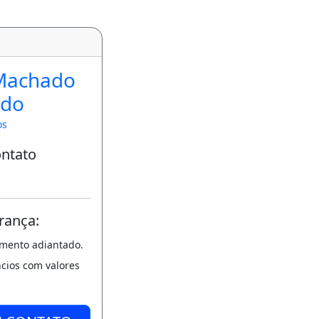
Machado
rdo
os
ontato
rança:
amento adiantado.
ncios com valores