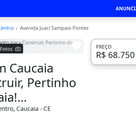
ANUNCI
Centro
Avenida Juaci Sampaio Pontes
PREÇO
 Fotos
R$ 68.750
Avançar
m Caucaia
ruir, Pertinho
aia!
ntro, Caucaia - CE