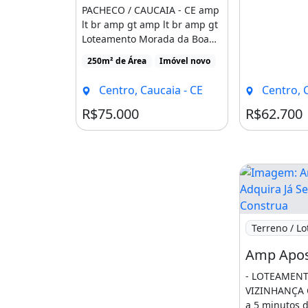
PACHECO / CAUCAIA - CE amp
lt br amp gt amp lt br amp gt
Loteamento Morada da Boa
Vizinhança (Caucaia [...]
250m² de Área
Imóvel novo
Centro, Caucaia - CE
Centro, C
R$75.000
R$62.700
Imagem: Amp 
Terreno / Lo
- LOTEAMEN
VIZINHANÇA 
a 5 minutos d