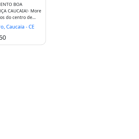
MENTO BOA
ÇA CAUCAIA!- More
os do centro de
 da praia.-
o, Caucaia - CE
[...]
50