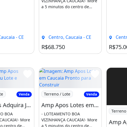
VIZINHANÇA CAUCAIA!- More
a 5 minutos do centro de
Caucaia e da praia.- Já [...]
aucaia - CE
Centro, Caucaia - CE
Centr
R$68.750
R$75.0
Apos Adquira Já Seu Lote e Construa
Imagem: Amp Apos Lotes em Caucaia Pro
te
Terreno / Lote
Venda
Venda
Amp Apos Adquira Já Seu Lote e Construa Sua Casa Próx as Praias de Caucaia. Compareça
Amp Apos Lotes em Caucaia Pronto para Construir Pertinho do Centro e da Praia. Mateus
Imagem: 
Terreno 
TO BOA
- LOTEAMENTO BOA
CAUCAIA!- More
VIZINHANÇA CAUCAIA!- More
o centro de
a 5 minutos do centro de