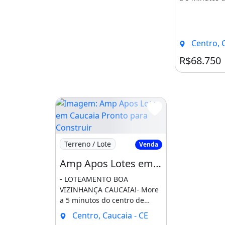
Caucaia e da 
Liberamos [...
Centro, C
R$68.750
Imagem: Amp Apos Lotes em Caucaia Pronto
Terreno / Lote
Venda
Amp Apos Lotes em Caucaia Pronto para Construir Pertinho do Centro e da Praia. Hebreus
- LOTEAMENTO BOA
VIZINHANÇA CAUCAIA!- More
a 5 minutos do centro de
Caucaia e da praia.-
Centro, Caucaia - CE
Liberamos [...]