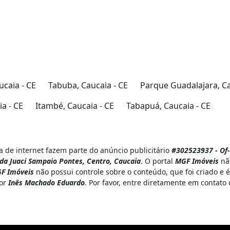
ucaia - CE
Tabuba, Caucaia - CE
Parque Guadalajara, Ca
a - CE
Itambé, Caucaia - CE
Tabapuá, Caucaia - CE
 de internet fazem parte do anúncio publicitário
#302523937 - Of-
ida Juaci Sampaio Pontes, Centro, Caucaia
. O portal
MGF Imóveis
não
F Imóveis
não possui controle sobre o conteúdo, que foi criado e
por
Inês Machado Eduardo
. Por favor, entre diretamente em contat