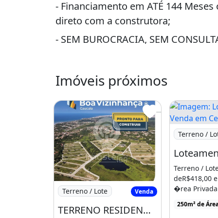
- Financiamento em ATÉ 144 Meses 
direto com a construtora;
- SEM BUROCRACIA, SEM CONSULTA
- Venha conhecer o Loteamento e adq
- Quer mais informações?
Imóveis próximos
Me liga ou chama no Whatsapp: (8
5) 9 8 8 3 5 0 6 3 5 Creci 20151j
Imagem: Lot
Terreno / Lo
Terreno / Lot
deR$418,00 e
Imagem: TERRENO RESIDENCIAL em CAUCAIA
�rea Privada
Terreno / Lote
Venda
Centro, Cauca
250m² de Área
TERRENO RESIDENCIAL em CAUCAIA - CE, CENTRO