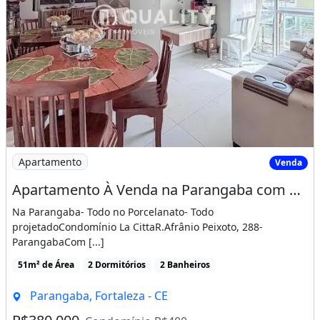
Imagem: Apartamento À Venda na Parangaba com 2
Apartamento
Venda
Apartamento À Venda na Parangaba com 2 Quartos
Na Parangaba- Todo no Porcelanato- Todo
projetadoCondomínio La CittaR.Afrânio Peixoto, 288-
ParangabaCom [...]
51m² de Área
2 Dormitórios
2 Banheiros
Parangaba, Fortaleza - CE