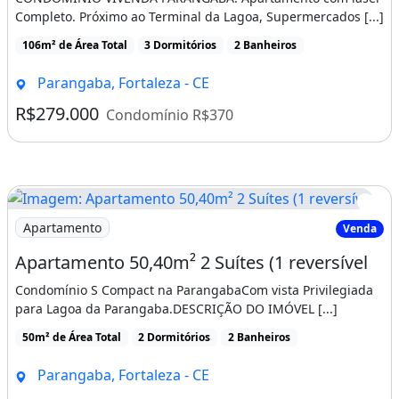
Sacada / Varanda
Completo. Próximo ao Terminal da Lagoa, Supermercados [...]
Escritório
106m² de Área Total
3 Dormitórios
2 Banheiros
Lavanderia
Vista Exterior
Parangaba, Fortaleza - CE
Interfone
R$279.000
Condomínio R$370
Permite Animais
Piscina
Andar Do Imóvel: 10
Ano De Construção: 2026
Imagem: Apartamento 50,40m² 2 Suítes (1 reversível
Apartamento
Venda
Churrasqueira
Piscina
Varanda
Apartamento 50,40m² 2 Suítes (1 reversível
Área de serviço
Condomínio S Compact na ParangabaCom vista Privilegiada
para Lagoa da Parangaba.DESCRIÇÃO DO IMÓVEL [...]
50m² de Área Total
2 Dormitórios
2 Banheiros
Parangaba, Fortaleza - CE