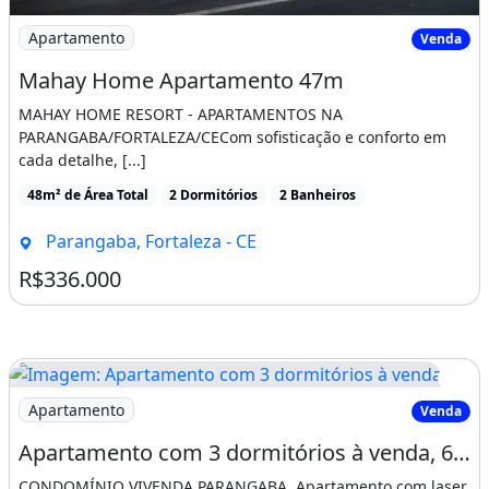
Flavio Franco
Imagem: Mahay Home Apartamento 47m
Apartamento
Creci 11.584
Venda
Mahay Home Apartamento 47m
Contato:
MAHAY HOME RESORT - APARTAMENTOS NA
( 8 5 ) 9 8 1 2 1 . 1 5 2 0 (Whatsapp)
PARANGABA/FORTALEZA/CECom sofisticação e conforto em
cada detalhe, [...]
E-mail: flaviocimoveis@gmail.com
48m² de Área Total
2 Dormitórios
2 Banheiros
Características do apartamento:
Parangaba, Fortaleza - CE
Fechadura Digital
R$336.000
Espaço Gourmet
Alarme
Coleta Seletiva De Lixo
Dependência De Empregados
Imagem: Apartamento com 3 dormitórios à venda
Apartamento
Venda
Churrasqueira
Apartamento com 3 dormitórios à venda, 63 m²
Elevador
CONDOMÍNIO VIVENDA PARANGABA. Apartamento com laser