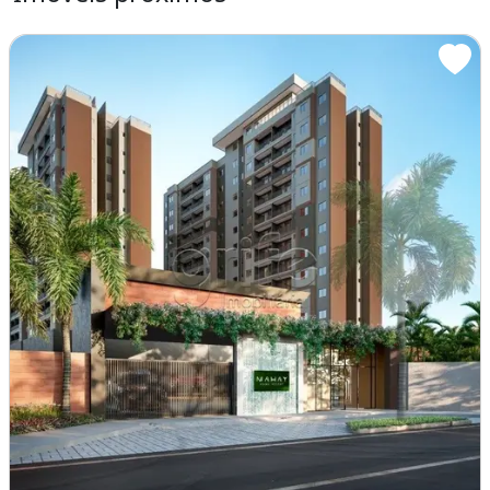
Lazer completo
Deck c/churrasqueira
Piscina com chuveirão
Playground
Ampla área verde
Coworking
Espaço fitnnes
Mini campo telado
12 pavimentos com 2 elevadores
10 apartamentos por andar, todos nascentes
MAIORES INFORMAÇÕES: