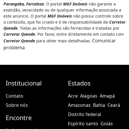
Parangaba, Fortaleza
. O portal
MGF Imóveis
não garante a
exatidão, veracidade ou de qualquer informação associada a
este anúncio. O portal
MGF Imóveis
não possui controle sobre
o conteúdo, que foi criado e é de responsabilidade de
Corretor
Qvende
. Todas as informações são fornecidas e tratadas por
Corretor Qvende
. Por favor, entre diretamente em contato com
Comunicar
Corretor Qvende
para obter mais detalhadas.
problema
Institucional
Estados
Contato
Acre
Alagoas
Amapá
Sobre nós
Amazonas
Bahia
Ceará
Distrito federal
Encontre
Espírito santo
Goiás