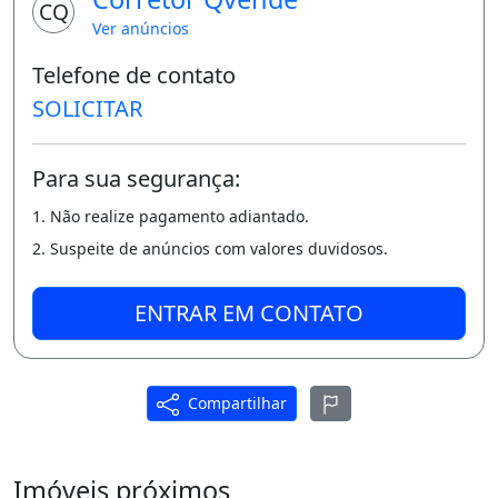
CQ
Espaço fitness
Ver anúncios
Bicicletário
Telefone de contato
SOLICITAR
Vagas para motos
Layout moderno e flexível
Para sua segurança:
Área útil de 50,40m²
1. Não realize pagamento adiantado.
Sala ampla
2. Suspeite de anúncios com valores duvidosos.
Cozinha americana
ENTRAR EM CONTATO
2 suítes master
Área de serviços
Compartilhar
Varanda extendida
1 vaga de garagem
Imóveis próximos