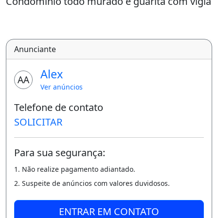
Condomínio todo murado e guarita com vigia
24h.
Possui área para lazer, piscina,quadra para
Anunciante
jogos.
Alex
Local muito agradável e tranquilo !!!
AA
Ver anúncios
Possui quartos prontinhos para quem quiser
Telefone de contato
passar o final de semana, precisando apenas
SOLICITAR
reservar.
Para sua segurança:
O condomínio já possui muitas casas
1. Não realize pagamento adiantado.
construídas com moradores e outras
2. Suspeite de anúncios com valores duvidosos.
emprocesso de construção.
ENTRAR EM CONTATO
Nas Fotos 17 e 18 visualiza-se o terreno com