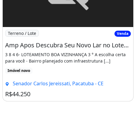
Imagem: Amp Apos Descubra Seu Novo Lar no Loteamen
Terreno / Lote
Venda
Amp Apos Descubra Seu Novo Lar no Loteamento Jereissati 3 em Pacatuba!7 3 8 4 6
3 8 4 6- LOTEAMENTO BOA VIZINHANÇA 3 ° A escolha certa
para você - Bairro planejado com infraestrutura [...]
Imóvel novo
Senador Carlos Jereissati, Pacatuba - CE
R$44.250