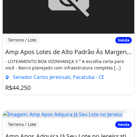
Imagem: Amp Apos Lotes de Alto Padrão Às Margens
Terreno / Lote
Venda
Amp Apos Lotes de Alto Padrão Às Margens da Ce-060 - Infraestrutura Completa. Entre Em
- LOTEAMENTO BOA VIZINHANÇA 3 ° A escolha certa para
você - Bairro planejado com infraestrutura completa [...]
Senador Carlos Jereissati, Pacatuba - CE
R$44.250
Imagem: Amp Apos Adquira Já Seu Lote no Jereissati
Terreno / Lote
Venda
Amp Apos Adquira Já Seu Lote no Jereissati III - Infraestrutura de Alto Padrão. Ligue