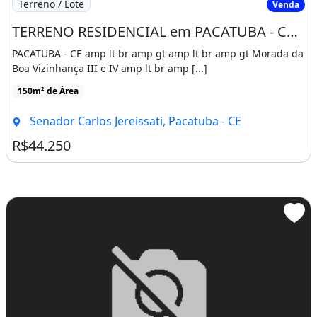
Terreno / Lote
Venda
TERRENO RESIDENCIAL em PACATUBA - CE, SENADOR CARLOS JEREISSATI
PACATUBA - CE amp lt br amp gt amp lt br amp gt Morada da
Boa Vizinhança III e IV amp lt br amp [...]
150m² de Área
Senador Carlos Jereissati, Pacatuba - CE
R$44.250