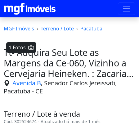
MGF Imóveis
Terreno / Lote
Pacatuba
1 Fotos
Tt- Adquira Seu Lote as
Margens da Ce-060, Vizinho a
Cervejaria Heineken. : Zacarias
4:6
,
Avenida B
Senador Carlos Jereissati,
Pacatuba - CE
Terreno / Lote à venda
Cód. 302524674 - Atualizado há mais de 1 mês