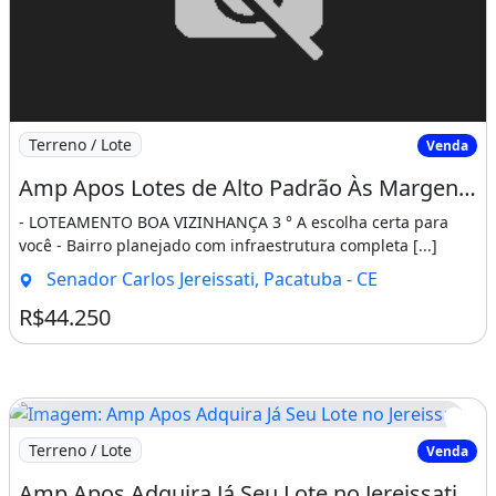
Imagem: Amp Apos Lotes de Alto Padrão Às Margens
Terreno / Lote
Venda
Amp Apos Lotes de Alto Padrão Às Margens da Ce-060 - Infraestrutura Completa. Entre Em
- LOTEAMENTO BOA VIZINHANÇA 3 ° A escolha certa para
você - Bairro planejado com infraestrutura completa [...]
Senador Carlos Jereissati, Pacatuba - CE
R$44.250
Imagem: Amp Apos Adquira Já Seu Lote no Jereissati
Terreno / Lote
Venda
Amp Apos Adquira Já Seu Lote no Jereissati III - Infraestrutura de Alto Padrão. Ligue