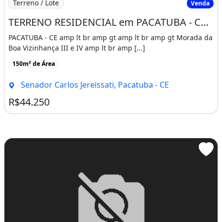
Terreno / Lote
Venda
TERRENO RESIDENCIAL em PACATUBA - CE, SENADOR CARLOS JEREISSATI
PACATUBA - CE amp lt br amp gt amp lt br amp gt Morada da
Boa Vizinhança III e IV amp lt br amp [...]
150m² de Área
Senador Carlos Jereissati, Pacatuba - CE
R$44.250