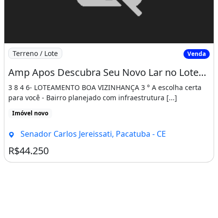
Imagem: Amp Apos Descubra Seu Novo Lar no Loteamen
Terreno / Lote
Venda
Amp Apos Descubra Seu Novo Lar no Loteamento Jereissati 3 em Pacatuba!7 3 8 4 6
3 8 4 6- LOTEAMENTO BOA VIZINHANÇA 3 ° A escolha certa
para você - Bairro planejado com infraestrutura [...]
Imóvel novo
Senador Carlos Jereissati, Pacatuba - CE
R$44.250