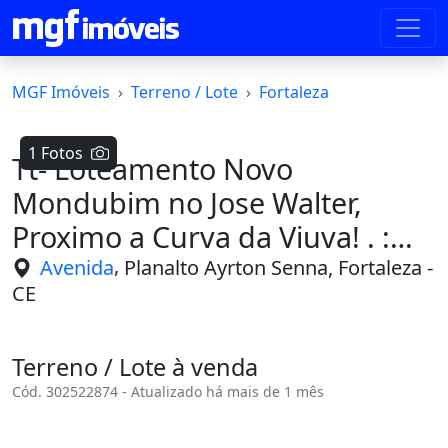
MGF Imóveis
Terreno / Lote
Fortaleza
1 Fotos
Tt- Loteamento Novo
Mondubim no Jose Walter,
Proximo a Curva da Viuva! . :
Provérbios 3:2
,
Avenida
Planalto Ayrton Senna, Fortaleza -
CE
Terreno / Lote à venda
Cód. 302522874 - Atualizado há mais de 1 mês