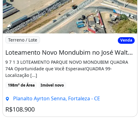
Imagem: Loteamento Novo Mondubim no José Walter
Terreno / Lote
Venda
Loteamento Novo Mondubim no José Walter Pronto para Construir
9 7 1 3 LOTEAMENTO PARQUE NOVO MONDUBIM QUADRA
74A Oportunidade que Você Esperava!QUADRA 99-
Localização [...]
198m² de Área
Imóvel novo
Planalto Ayrton Senna, Fortaleza - CE
R$108.900