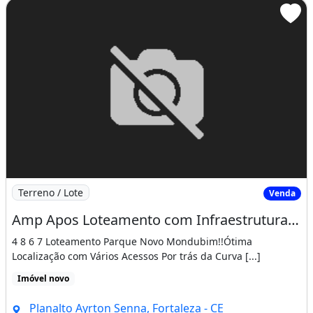
Imagem: Amp Apos Loteamento com Infraestrutura
Terreno / Lote
Venda
Amp Apos Loteamento com Infraestrutura Completa no José Walter9 4 8 6 7
4 8 6 7 Loteamento Parque Novo Mondubim!!Ótima
Localização com Vários Acessos Por trás da Curva [...]
Imóvel novo
Planalto Ayrton Senna, Fortaleza - CE