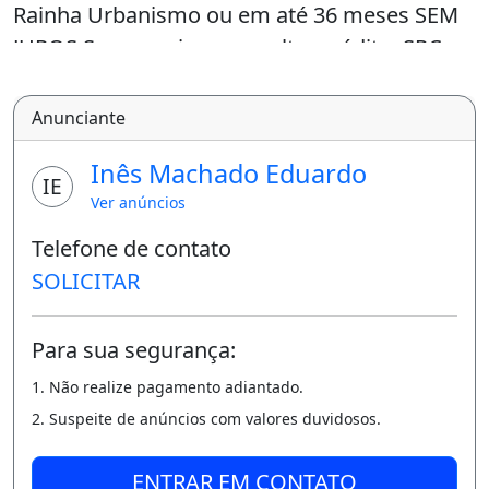
Rainha Urbanismo ou em até 36 meses SEM
JUROS Sem precisar consultar crédito, SPC e
Serasa Infraestrutura completa: Bloco
Intertravados Rede de água e esgoto Rede
Anunciante
elétrica 100% no Led Entrada facilitada em
Inês Machado Eduardo
até 10x no cartão de crédito Venha conhecer
IE
Ver anúncios
o nosso empreendimento e escolher seu
lote!!!
Telefone de contato
SOLICITAR
Para mais informações entre em contato: (8
5) 9 8 8 3 5 0 6 3 5 Creci 20151J LOTEMAIS.
Para sua segurança:
Minha casa é meu lugar favorito no mundo
1. Não realize pagamento adiantado.
Imóvel novo
2. Suspeite de anúncios com valores duvidosos.
ENTRAR EM CONTATO