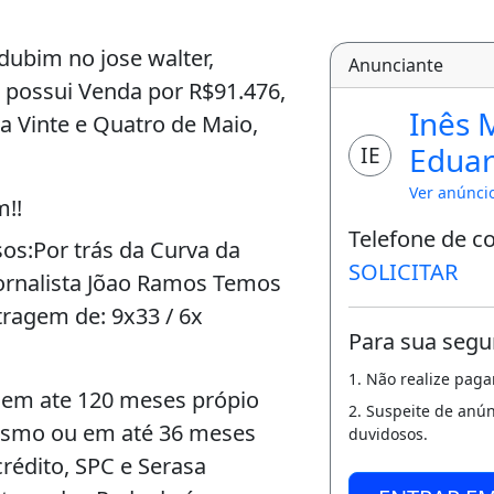
ubim no jose walter,
Anunciante
" possui Venda por R$91.476,
Inês 
a Vinte e Quatro de Maio,
Edua
IE
Ver anúnci
!!
Telefone de c
os:Por trás da Curva da
SOLICITAR
 Jornalista Jõao Ramos Temos
tragem de: 9x33 / 6x
Para sua segu
1. Não realize pag
o em ate 120 meses própio
2. Suspeite de anú
ismo ou em até 36 meses
duvidosos.
rédito, SPC e Serasa