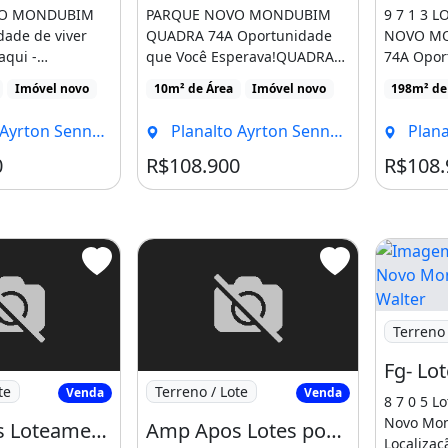
VO MONDUBIM
PARQUE NOVO MONDUBIM
9 7 1 3 
dade de viver
QUADRA 74A Oportunidade
NOVO M
qui -
que Você Esperava!QUADRA
74A Opor
stratégica com
99- Localização Estratégica
Esperava
Imóvel novo
10m² de Área
Imóvel novo
198m² de
[...]
Localizaçã
Senna, Fortaleza - CE
Planalto Ayrton Senna, Fortaleza - CE
Planalto 
0
R$108.900
R$108.
Imagem: 
Terreno 
 Apos Loteamento com Infraestrutura
Imagem: Amp Apos Lotes por Trás da Cur
te
Terreno / Lote
Venda
Venda
8 7 0 5 L
Novo Mon
Amp Apos Loteamento com Infraestrutura Completa no José Walter9 4 8 6 7
Amp Apos Lotes por Trás da Curva da Viúva no José Walter. Logo
Localizaç