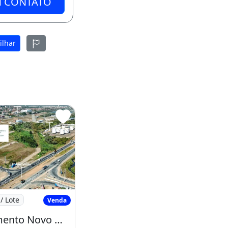
M CONTATO
ilhar
 José Walter
Loteamento Novo Mondubim no José Walter
/ Lote
Venda
Loteamento Novo Mondubim no José Walter Pronto para Construir