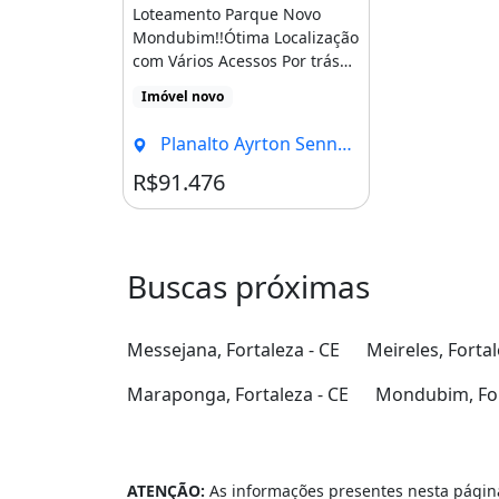
Loteamento Parque Novo
Mondubim!!Ótima Localização
com Vários Acessos Por trás
da Curva da Viúva, [...]
Imóvel novo
Planalto Ayrton Senna, Fortaleza - CE
R$91.476
Buscas próximas
Messejana, Fortaleza - CE
Meireles, Fortal
Maraponga, Fortaleza - CE
Mondubim, For
ATENÇÃO:
As informações presentes nesta página