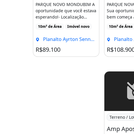
PARQUE NOVO MONDUBIM A
PARQUE NO
oportunidade que você estava
Sua oportuni
esperando!- Localização
bem começa a
Estratégica com Diversos [...]
Localização e
10m² de Área
Imóvel novo
10m² de Área
diversos [...]
Planalto Ayrton Senna, Fortaleza - CE
Planalto Ayrton 
R$89.100
R$108.90
Imagem: Amp
Terreno / Lo