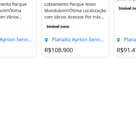
amento Parque
Loteamento Parque Novo
Acessos Po
Imóvel n
im!!Ótima
Mondubim!!Ótima Localização
om Vários
com Vários Acessos Por trás
ás da Curva [...]
da Curva da Viúva, [...]
Imóvel novo
Senna, Fortaleza - CE
Planalto Ayrton Senna, Fortaleza - CE
Planalto 
R$108.900
R$91.4
 José Walter