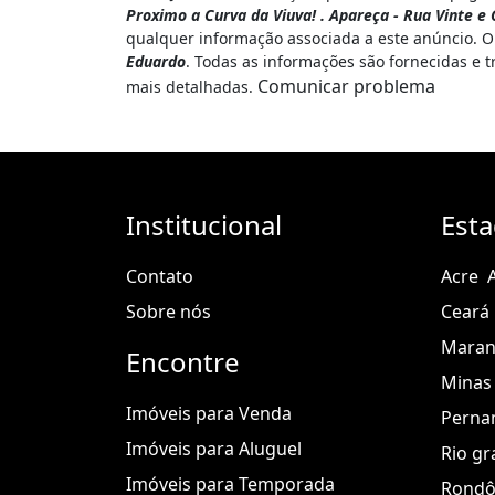
Proximo a Curva da Viuva! . Apareça - Rua Vinte e
qualquer informação associada a este anúncio. O
Eduardo
. Todas as informações são fornecidas e 
Comunicar problema
mais detalhadas.
Institucional
Est
Contato
Acre
Sobre nós
Ceará
Mara
Encontre
Minas 
Imóveis para Venda
Perna
Imóveis para Aluguel
Rio gr
Imóveis para Temporada
Rondô