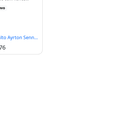
r trás da Curva [...]
ovo
Ayrton Senna, Fortaleza - CE
76