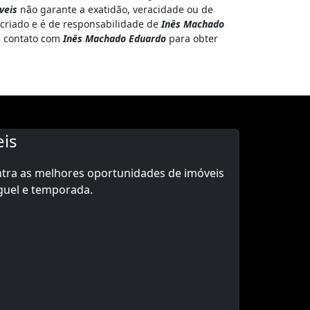
veis
não garante a exatidão, veracidade ou de
 criado e é de responsabilidade de
Inês Machado
em contato com
Inês Machado Eduardo
para obter
is
ntra as melhores oportunidades de imóveis
guel e temporada.