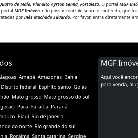
 Quatro de Maio, Planalto Ayrton Senna, Fortaleza
. O portal
MGF Imó
 portal
MGF Imóveis
não possui controle sobre o conteúdo, que foi
tratadas por
Inês Machado Eduardo
. Por favor, entre diretamente 
ados
MGF Imóve
Alagoas
Amapá
Amazonas
Bahia
Aqui você enco
para venda, alu
Distrito federal
Espírito santo
Goiás
nhão
Mato grosso
Mato grosso do sul
gerais
Pará
Paraíba
Paraná
mbuco
Piauí
Rio de janeiro
ande do norte
Rio grande do sul
nia
Roraima
Santa catarina
Sergipe