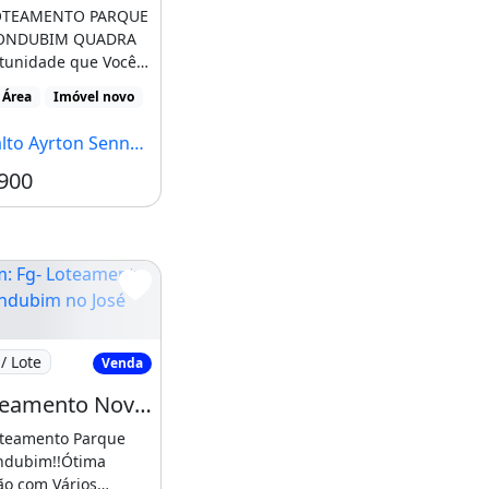
LOTEAMENTO PARQUE
ONDUBIM QUADRA
tunidade que Você
!QUADRA 99-
 Área
Imóvel novo
o [...]
Ayrton Senna, Fortaleza - CE
900
Fg- Loteamento Novo Mondubim no José Walter
/ Lote
Venda
Fg- Loteamento Novo Mondubim no José Walter Pronto para Construir 1 8 7 10 5
va da Viúva
oteamento Parque
dubim!!Ótima
ão com Vários