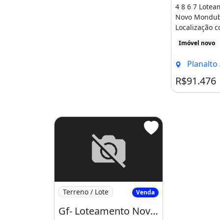
4 8 6 7 Lote
Novo Mondub
Localização c
Acessos Por tr
Imóvel novo
Planalto Ayrton 
R$91.476
Imagem: Gf- Loteamento Novo Mondubim no
Terreno / Lote
Venda
Gf- Loteamento Novo Mondubim no José Walter, Próximo a Curva da Viúva!