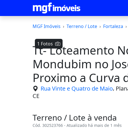
MGF Imóveis
Terreno / Lote
Fortaleza
1 Fotos
Tt- Loteamento N
Mondubim no Jose
Proximo a Curva d
Apareça
,
Rua Vinte e Quatro de Maio
Plan
CE
Terreno / Lote à venda
Cód. 302523766 - Atualizado há mais de 1 mês