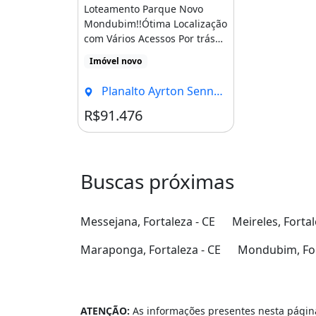
Loteamento Parque Novo
Mondubim!!Ótima Localização
com Vários Acessos Por trás
da Curva da Viúva, [...]
Imóvel novo
Planalto Ayrton Senna, Fortaleza - CE
R$91.476
Buscas próximas
Messejana, Fortaleza - CE
Meireles, Fortal
Maraponga, Fortaleza - CE
Mondubim, For
ATENÇÃO:
As informações presentes nesta página