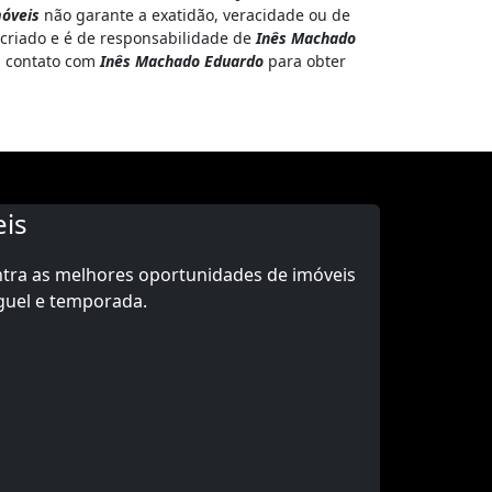
óveis
não garante a exatidão, veracidade ou de
 criado e é de responsabilidade de
Inês Machado
em contato com
Inês Machado Eduardo
para obter
is
ntra as melhores oportunidades de imóveis
guel e temporada.