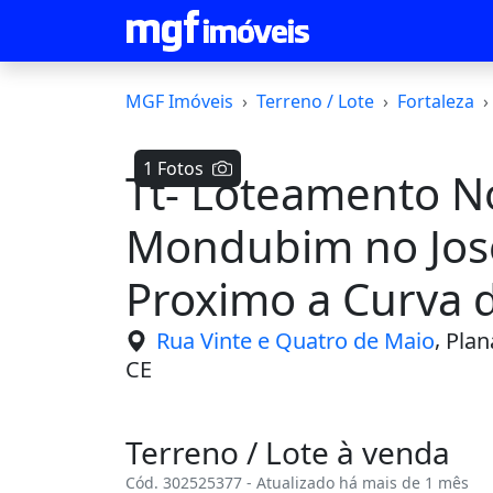
MGF Imóveis
Terreno / Lote
Fortaleza
1 Fotos
Tt- Loteamento N
Mondubim no Jose
Proximo a Curva d
Confira Já
,
Rua Vinte e Quatro de Maio
Plan
CE
Terreno / Lote à venda
Cód. 302525377 - Atualizado há mais de 1 mês