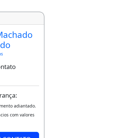
Machado
rdo
os
ontato
rança:
amento adiantado.
ncios com valores