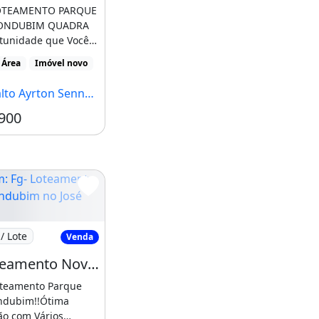
LOTEAMENTO PARQUE
ONDUBIM QUADRA
tunidade que Você
!QUADRA 99-
 Área
Imóvel novo
o [...]
Ayrton Senna, Fortaleza - CE
900
Fg- Loteamento Novo Mondubim no José Walter
/ Lote
Venda
Fg- Loteamento Novo Mondubim no José Walter Pronto para Construir 1 8 7 10 5
va da Viúva
oteamento Parque
dubim!!Ótima
ão com Vários