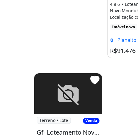
4 8 6 7 Lote
Novo Mondub
Localização c
Acessos Por tr
Imóvel novo
Planalto Ayrton 
R$91.476
Imagem: Gf- Loteamento Novo Mondubim no
Terreno / Lote
Venda
Gf- Loteamento Novo Mondubim no José Walter, Próximo a Curva da Viúva!