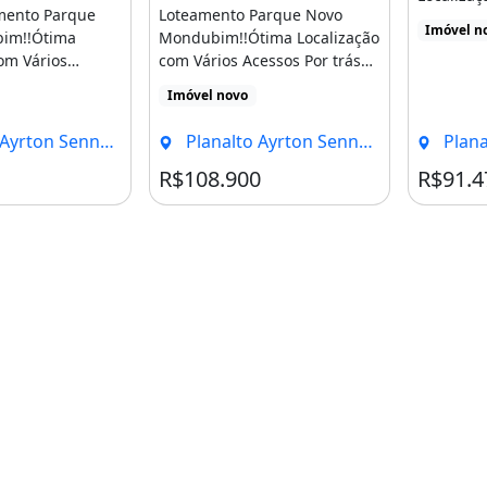
amento Parque
Loteamento Parque Novo
Acessos Po
Imóvel n
im!!Ótima
Mondubim!!Ótima Localização
om Vários
com Vários Acessos Por trás
ás da Curva [...]
da Curva da Viúva, [...]
Imóvel novo
Senna, Fortaleza - CE
Planalto Ayrton Senna, Fortaleza - CE
Planalto 
R$108.900
R$91.4
 José Walter