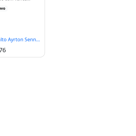
r trás da Curva [...]
ovo
Ayrton Senna, Fortaleza - CE
76