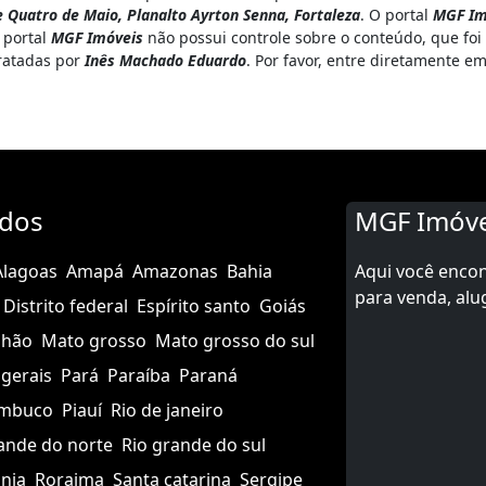
 e Quatro de Maio, Planalto Ayrton Senna, Fortaleza
. O portal
MGF Im
 portal
MGF Imóveis
não possui controle sobre o conteúdo, que foi
tratadas por
Inês Machado Eduardo
. Por favor, entre diretamente 
ados
MGF Imóve
Alagoas
Amapá
Amazonas
Bahia
Aqui você enco
para venda, alu
Distrito federal
Espírito santo
Goiás
nhão
Mato grosso
Mato grosso do sul
gerais
Pará
Paraíba
Paraná
mbuco
Piauí
Rio de janeiro
ande do norte
Rio grande do sul
nia
Roraima
Santa catarina
Sergipe