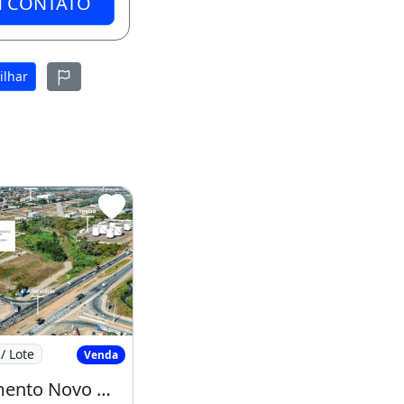
M CONTATO
ilhar
 José Walter
Loteamento Novo Mondubim no José Walter
/ Lote
Venda
Loteamento Novo Mondubim no José Walter Pronto para Construir