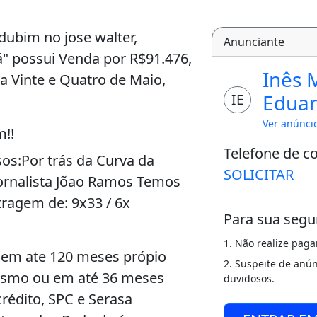
ubim no jose walter,
Anunciante
já" possui Venda por R$91.476,
Inês 
a Vinte e Quatro de Maio,
Edua
IE
Ver anúnci
!!
Telefone de c
os:Por trás da Curva da
SOLICITAR
 Jornalista Jõao Ramos Temos
tragem de: 9x33 / 6x
Para sua segu
1. Não realize pag
o em ate 120 meses própio
2. Suspeite de anú
ismo ou em até 36 meses
duvidosos.
rédito, SPC e Serasa