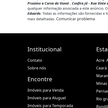
Proximo a Curva da Viuva! . Confira Já - Rua Vinte
qualquer informação associada a este anúncio. O
Eduardo
. Todas as informações são fornecidas e 
Comunicar problema
mais detalhadas.
Institucional
Est
Contato
Acre
Sobre nós
Ceará
Mara
Encontre
Minas 
Imóveis para Venda
Perna
Imóveis para Aluguel
Rio gr
Imóveis para Temporada
Rondô