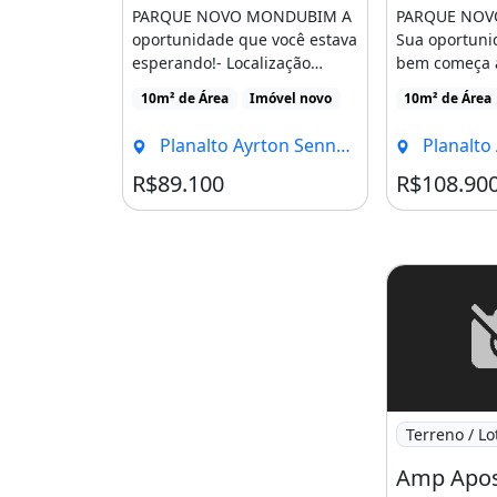
PARQUE NOVO MONDUBIM A
PARQUE NO
oportunidade que você estava
Sua oportuni
esperando!- Localização
bem começa a
Estratégica com Diversos [...]
Localização e
10m² de Área
Imóvel novo
10m² de Área
diversos [...]
Planalto Ayrton Senna, Fortaleza - CE
Planalto Ayrton 
R$89.100
R$108.90
Imagem: Amp
Terreno / Lo