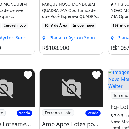
VO MONDUBIM
PARQUE NOVO MONDUBIM
9 7 1 3 
dade de viver
QUADRA 74A Oportunidade
NOVO M
qui -
que Você Esperava!QUADRA
74A Opor
stratégica com
99- Localização Estratégica
Esperava
Imóvel novo
10m² de Área
Imóvel novo
198m² de
[...]
Localizaçã
Senna, Fortaleza - CE
Planalto Ayrton Senna, Fortaleza - CE
Planalto 
0
R$108.900
R$108.
Imagem: 
Terreno 
 Apos Loteamento com Infraestrutura
Imagem: Amp Apos Lotes por Trás da Cur
te
Terreno / Lote
Venda
Venda
8 7 0 5 L
Novo Mon
Amp Apos Loteamento com Infraestrutura Completa no José Walter9 4 8 6 7
Amp Apos Lotes por Trás da Curva da Viúva no José Walter. Logo
Localizaç