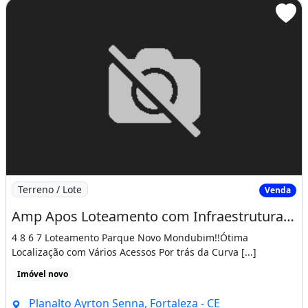
Imagem: Amp Apos Loteamento com Infraestrutura
Terreno / Lote
Venda
Amp Apos Loteamento com Infraestrutura Completa no José Walter9 4 8 6 7
4 8 6 7 Loteamento Parque Novo Mondubim!!Ótima
Localização com Vários Acessos Por trás da Curva [...]
Imóvel novo
Planalto Ayrton Senna, Fortaleza - CE