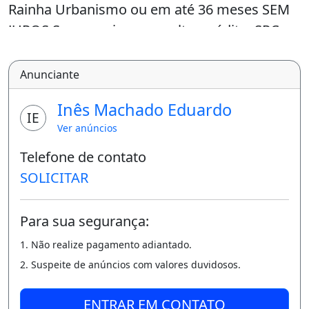
Rainha Urbanismo ou em até 36 meses SEM
JUROS Sem precisar consultar crédito, SPC e
Serasa Infraestrutura completa: Bloco
Intertravados Rede de água e esgoto Rede
Anunciante
elétrica 100% no Led Entrada facilitada em
Inês Machado Eduardo
até 10x no cartão de crédito Venha conhecer
IE
Ver anúncios
o nosso empreendimento e escolher seu
lote!!!
Telefone de contato
SOLICITAR
Para mais informações entre em contato: (8
5) 9 8 8 3 5 0 6 3 5 Creci 20151J LOTEMAIS.
Para sua segurança:
Jamais desista daquilo que você realmente
1. Não realize pagamento adiantado.
quer fazer.
2. Suspeite de anúncios com valores duvidosos.
Imóvel novo
ENTRAR EM CONTATO