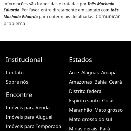
informações são fornecidas e tratadas por
Inês Machado
Eduardo
. Por favor, entre diretamente em contato com
Inês
Comunicar
Machado Eduardo
para obter mais detalhadas.
problema
Institucional
Estados
Contato
Acre
Alagoas
Amapá
Sobre nós
Amazonas
Bahia
Ceará
Distrito federal
Encontre
Espírito santo
Goiás
Imóveis para Venda
Maranhão
Mato grosso
Imóveis para Aluguel
Mato grosso do sul
Imóveis para Temporada
Minas gerais
Pará