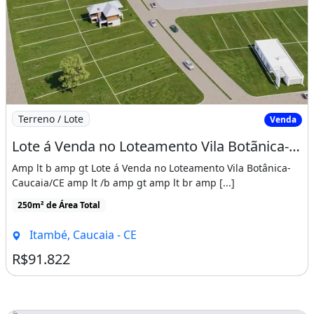
Imagem: Lote á Venda no Loteamento Vila Botãnica
Terreno / Lote
Venda
Lote á Venda no Loteamento Vila Botãnica- Caucaia/CE
Amp lt b amp gt Lote á Venda no Loteamento Vila Botânica-
Caucaia/CE amp lt /b amp gt amp lt br amp [...]
250m² de Área Total
Itambé, Caucaia - CE
R$91.822