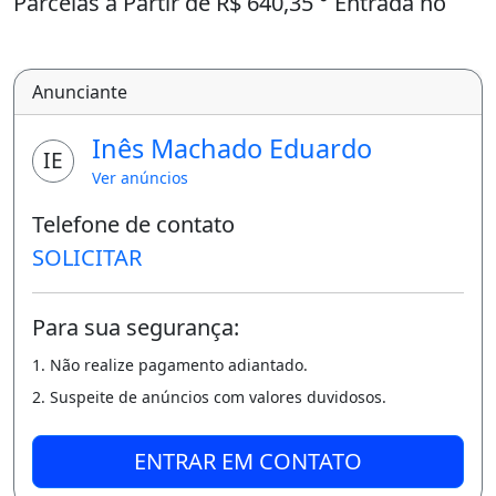
Parcelas a Partir de R$ 640,35 ° Entrada no
Boleto ou Cartão;
- Quer mais informações?
Anunciante
Me liga ou chama no Whatsapp: (8
Inês Machado Eduardo
IE
5) 9 8 8 3 5 0 6 3 5 Creci 20151j LOTEMAIS.
Ver anúncios
Casa não é só para descansar
Telefone de contato
SOLICITAR
Para sua segurança:
1. Não realize pagamento adiantado.
2. Suspeite de anúncios com valores duvidosos.
ENTRAR EM CONTATO