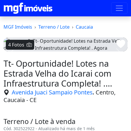
MGF Imóveis
Terreno / Lote
Caucaia
4 Fotos
Voltar
Avanç
Tt- Oportunidade! Lotes na
Estrada Velha do Icarai com
Infraestrutura Completa! .
Agora
,
Avenida Juaci Sampaio Pontes
Centro,
Caucaia - CE
Terreno / Lote à venda
Cód. 302522922 - Atualizado há mais de 1 mês