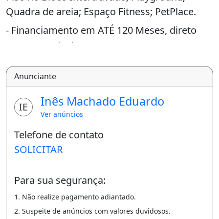
Quadra de areia; Espaço Fitness; PetPlace.
- Financiamento em ATÉ 120 Meses, direto
com a construtora;
- SEM BUROCRACIA, SEM CONSULTAR
Anunciante
SPC/SERASA;
- Venha conhecer o Loteamento e adquirir o
Inês Machado Eduardo
IE
seu!
Ver anúncios
- Quer mais informações?
Telefone de contato
Me liga ou chama no Whatsapp: (8
SOLICITAR
5) 9 8 8 3 5 0 6 3 5 Creci 20151j LOTEMAIS.
Para sua segurança:
Aprendi a ser feliz na minha própria casa para
1. Não realize pagamento adiantado.
depois ser feliz no mundo.
2. Suspeite de anúncios com valores duvidosos.