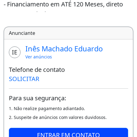
- Financiamento em ATÉ 120 Meses, direto
com a construtora;
- SEM BUROCRACIA, SEM CONSULTAR
Anunciante
SPC/SERASA;
- Venha conhecer o Loteamento e adquirir o
Inês Machado Eduardo
IE
seu!
Ver anúncios
- Quer mais informações?
Telefone de contato
Me liga ou chama no Whatsapp: (8
SOLICITAR
5) 9 8 8 3 5 0 6 3 5 Creci 20151j LOTEMAIS. é
Para sua segurança:
também para viver lindas memórias com
quem se ama.
1. Não realize pagamento adiantado.
2. Suspeite de anúncios com valores duvidosos.
ENTRAR EM CONTATO