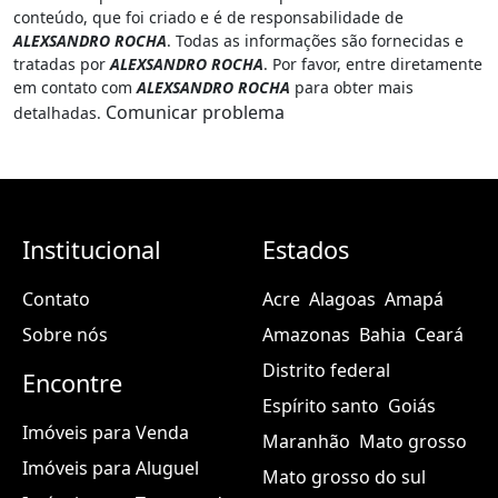
conteúdo, que foi criado e é de responsabilidade de
ALEXSANDRO ROCHA
. Todas as informações são fornecidas e
tratadas por
ALEXSANDRO ROCHA
. Por favor, entre diretamente
em contato com
ALEXSANDRO ROCHA
para obter mais
Comunicar problema
detalhadas.
Institucional
Estados
Contato
Acre
Alagoas
Amapá
Sobre nós
Amazonas
Bahia
Ceará
Distrito federal
Encontre
Espírito santo
Goiás
Imóveis para Venda
Maranhão
Mato grosso
Imóveis para Aluguel
Mato grosso do sul