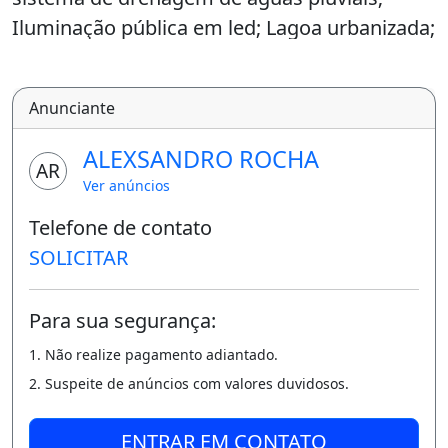
Iluminação pública em led; Lagoa urbanizada;
Ruas asfaltadas; Telefone e internet; Rede de
água e esgoto conectada à CAGECE.
Anunciante
Lazer: Campo de futebol, Praças públicas,
Quadra de areia, Playground, Quadra
ALEXSANDRO ROCHA
AR
poliesportiva, Ciclofaixa.
Ver anúncios
Segurança: Criação da associação de
Telefone de contato
moradores: manutenção e valorização do
SOLICITAR
empreendimento.
Para sua segurança:
Predisposição para instalação de
equipamentos de segurança.
1. Não realize pagamento adiantado.
2. Suspeite de anúncios com valores duvidosos.
Localização Privilegiada: Próximo de serviços
essenciais para o dia a dia, como
ENTRAR EM CONTATO