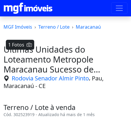
MGF Imóveis
Terreno / Lote
Maracanaú
1 Fotos
Ultimas Unidades do
Loteamento Metropole
Maracanau Sucesso de
Vendas!!!! . Entre em Contat
,
Rodovia Senador Almir Pinto
Pau,
Maracanaú - CE
Terreno / Lote à venda
Cód. 302523919 - Atualizado há mais de 1 mês